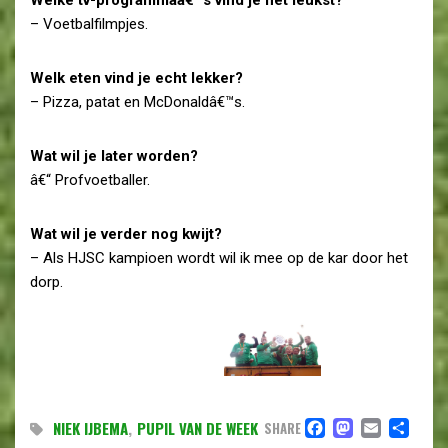
– Voetbalfilmpjes.
Welk eten vind je echt lekker?
– Pizza, patat en McDonaldâ€™s.
Wat wil je later worden?
â€“ Profvoetballer.
Wat wil je verder nog kwijt?
– Als HJSC kampioen wordt wil ik mee op de kar door het
dorp.
FACEBOO
MASTO
EMAI
DE
NIEK IJBEMA
,
PUPIL VAN DE WEEK
SHARE