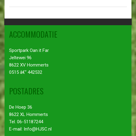
ACCOMMODATIE
Sportpark Oan it Far
Jeltewei 96
8622 XV Hommerts
0515 â€“ 442532
POSTADRES
De Hoep 36
8622 XL Hommerts
Tel. 06-51187244
E-mail: Info@HJSC.nl