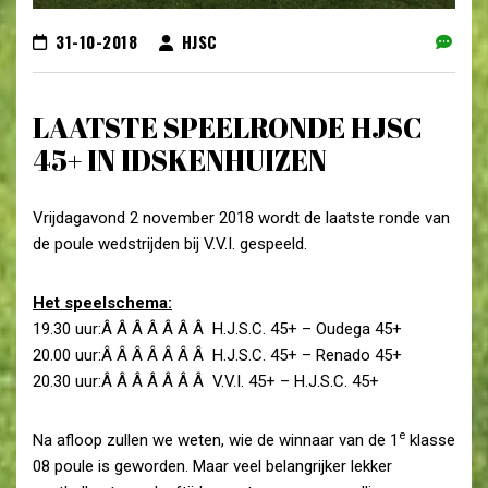
31-10-2018
HJSC
LAATSTE SPEELRONDE HJSC
45+ IN IDSKENHUIZEN
Vrijdagavond 2 november 2018 wordt de laatste ronde van
de poule wedstrijden bij V.V.I. gespeeld.
Het speelschema:
19.30 uur:Â Â Â Â Â Â Â H.J.S.C. 45+ – Oudega 45+
20.00 uur:Â Â Â Â Â Â Â H.J.S.C. 45+ – Renado 45+
20.30 uur:Â Â Â Â Â Â Â V.V.I. 45+ – H.J.S.C. 45+
e
Na afloop zullen we weten, wie de winnaar van de 1
klasse
08 poule is geworden. Maar veel belangrijker lekker