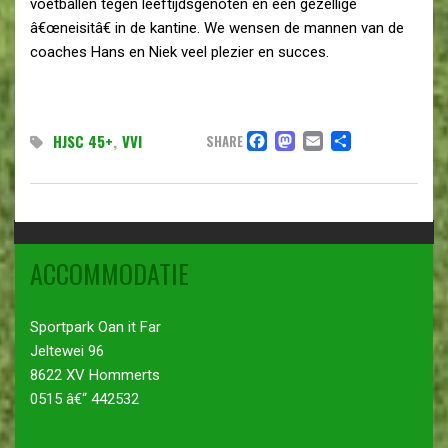
voetballen tegen leeftijdsgenoten en een gezellige
â€œneisitâ€ in de kantine. We wensen de mannen van de
coaches Hans en Niek veel plezier en succes.
FACEBOOK
MASTODON
EMAIL
DELEN
HJSC 45+
,
VVI
SHARE
ACCOMMODATIE
Sportpark Oan it Far
Jeltewei 96
8622 XV Hommerts
0515 â€“ 442532