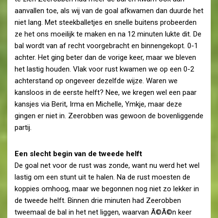
aanvallen toe, als wij van de goal afkwamen dan duurde het
niet lang. Met steekballetjes en snelle buitens probeerden
ze het ons moeilijk te maken en na 12 minuten lukte dit. De
bal wordt van af recht voorgebracht en binnengekopt. 0-1
achter. Het ging beter dan de vorige keer, maar we bleven
het lastig houden. Vlak voor rust kwamen we op een 0-2
achterstand op ongeveer dezelfde wijze. Waren we
kansloos in de eerste helft? Nee, we kregen wel een paar
kansjes via Berit, Irma en Michelle, Ymkje, maar deze
gingen er niet in. Zeerobben was gewoon de bovenliggende
partij.
Een slecht begin van de tweede helft
De goal net voor de rust was zonde, want nu werd het wel
lastig om een stunt uit te halen. Na de rust moesten de
koppies omhoog, maar we begonnen nog niet zo lekker in
de tweede helft. Binnen drie minuten had Zeerobben
tweemaal de bal in het net liggen, waarvan Ã©Ã©n keer