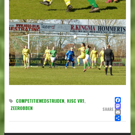
FA
COMPETITIEWEDSTRIJDEN
,
HJSC VR1
,
MA
ZEEROBBEN
SHARE
EMA
DE