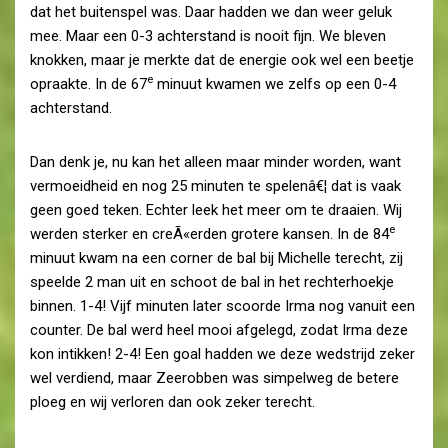
dat het buitenspel was. Daar hadden we dan weer geluk
mee. Maar een 0-3 achterstand is nooit fijn. We bleven
knokken, maar je merkte dat de energie ook wel een beetje
e
opraakte. In de 67
minuut kwamen we zelfs op een 0-4
achterstand.
Dan denk je, nu kan het alleen maar minder worden, want
vermoeidheid en nog 25 minuten te spelenâ€¦ dat is vaak
geen goed teken. Echter leek het meer om te draaien. Wij
e
werden sterker en creÃ«erden grotere kansen. In de 84
minuut kwam na een corner de bal bij Michelle terecht, zij
speelde 2 man uit en schoot de bal in het rechterhoekje
binnen. 1-4! Vijf minuten later scoorde Irma nog vanuit een
counter. De bal werd heel mooi afgelegd, zodat Irma deze
kon intikken! 2-4! Een goal hadden we deze wedstrijd zeker
wel verdiend, maar Zeerobben was simpelweg de betere
ploeg en wij verloren dan ook zeker terecht.