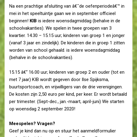
Na een prachtige afsluiting van â€˜de oefenperiodeâ€™ in
mei in het speeltuintje gaan we in september officieel
beginnen!
KIB
is iedere woensdagmiddag (behalve in de
schoolvakanties). We spelen in twee groepen van 3
kwartier. 14.30 – 15.15 uur; kinderen van groep 1 en jonger
(vanaf 3 jaar en zindelijk). De kinderen die in groep 1 zitten
worden van school gehaald. is iedere woensdagmiddag
(behalve in de schoolvakanties).
15.15 â€“ 16.00 uur; kinderen van groep 2 en ouder (tot en
met 7 jaar) KIB wordt gegeven door Ilse Spijksma,
buurtsportcoach, en vrijwilligers van de drie verenigingen.
De kosten zijn 2,50 euro per kind, per keer. Er wordt betaald
per trimester. (Sept-dec., jan.-maart, april-juni) We starten
op woensdag 2 september 2020!
Meespelen? Vragen?
Geef je kind dan nu op en stuur het aanmeldformulier