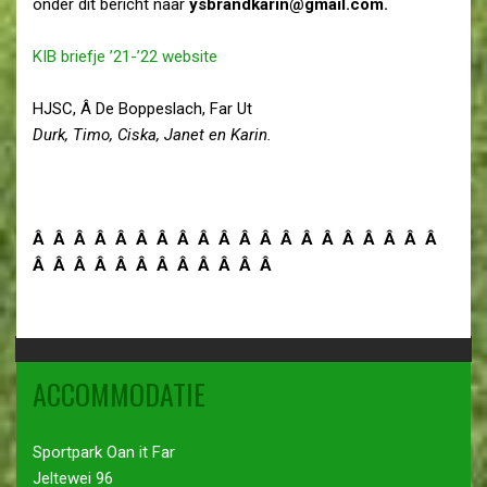
onder dit bericht naar
ysbrandkarin@gmail.com.
KIB briefje ’21-’22 website
HJSC, Â De Boppeslach, Far Ut
Durk, Timo, Ciska, Janet en Karin.
Â Â Â Â Â Â Â Â Â Â Â Â Â Â Â Â Â Â Â Â
Â Â Â Â Â Â Â Â Â Â Â Â
ACCOMMODATIE
Sportpark Oan it Far
Jeltewei 96