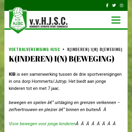
VOETBALVERENIGING HJSC
>
K(INDEREN) I(N) B(EWEGING)
K(INDEREN) I(N) B(EWEGING)
K
I
B
is een samenwerking tussen de drie sportverenigingen
in ons dorp Hommerts/Jutryp. Het biedt aan jonge
kinderen tot en met 7 jaar;
bewegen en spelen â€“ uitdaging en grenzen verkennen –
zelfvertrouwen en plezier â€“ binnen en buitenÂ Â
Visie bewegen voor jonge kinderen
Â Â Â Â Â Â Â Â