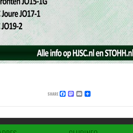
FACEBOOK
MASTODON
EMAIL
DELEN
SHARE