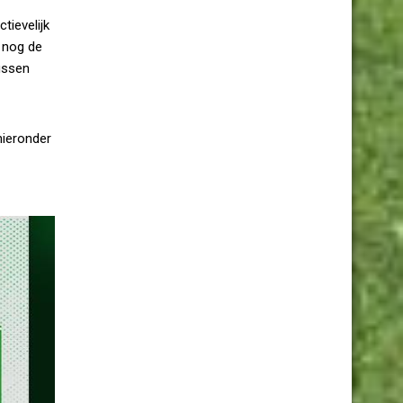
tievelijk
 nog de
ussen
hieronder