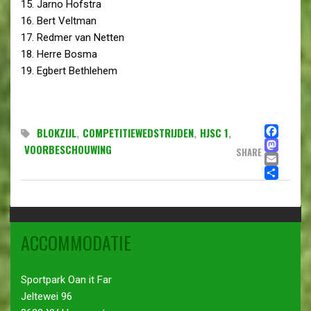
15. Jarno Hofstra
16. Bert Veltman
17. Redmer van Netten
18. Herre Bosma
19. Egbert Bethlehem
FA
BLOKZIJL
,
COMPETITIEWEDSTRIJDEN
,
HJSC 1
,
MA
VOORBESCHOUWING
SHARE
EMA
DE
ACCOMMODATIE
Sportpark Oan it Far
Jeltewei 96