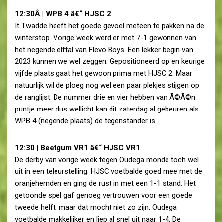
12:30Â | WPB 4 â€“ HJSC 2
It Twadde heeft het goede gevoel meteen te pakken na de
winterstop. Vorige week werd er met 7-1 gewonnen van
het negende elftal van Flevo Boys. Een lekker begin van
2023 kunnen we wel zeggen. Gepositioneerd op en keurige
vijfde plaats gaat het gewoon prima met HJSC 2. Maar
natuurlijk wil de ploeg nog wel een paar plekjes stijgen op
de ranglijst. De nummer drie en vier hebben van Ã©Ã©n
puntje meer dus wellicht kan dit zaterdag al gebeuren als
WPB 4 (negende plaats) de tegenstander is.
12:30 | Beetgum VR1 â€“ HJSC VR1
De derby van vorige week tegen Oudega monde toch wel
uit in een teleurstelling. HJSC voetbalde goed mee met de
oranjehemden en ging de rust in met een 1-1 stand. Het
getoonde spel gaf genoeg vertrouwen voor een goede
tweede helft, maar dat mocht niet zo zijn. Oudega
voetbalde makkelijker en liep al snel uit naar 1-4. De