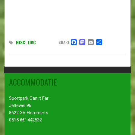
FACEBOOK
MASTODON
EMAIL
DELEN
HJSC
,
IJVC
SHARE
ACCOMMODATIE
Sportpark Oan it Far
Jeltewei 96
8622 XV Hommerts
0515 â€“ 442532