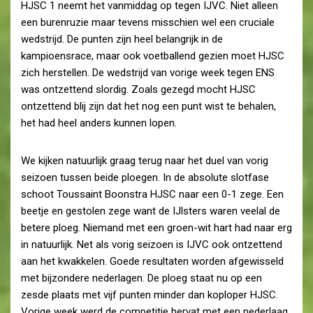
HJSC 1 neemt het vanmiddag op tegen IJVC. Niet alleen
een burenruzie maar tevens misschien wel een cruciale
wedstrijd. De punten zijn heel belangrijk in de
kampioensrace, maar ook voetballend gezien moet HJSC
zich herstellen. De wedstrijd van vorige week tegen ENS
was ontzettend slordig. Zoals gezegd mocht HJSC
ontzettend blij zijn dat het nog een punt wist te behalen,
het had heel anders kunnen lopen.
We kijken natuurlijk graag terug naar het duel van vorig
seizoen tussen beide ploegen. In de absolute slotfase
schoot Toussaint Boonstra HJSC naar een 0-1 zege. Een
beetje en gestolen zege want de IJlsters waren veelal de
betere ploeg. Niemand met een groen-wit hart had naar erg
in natuurlijk. Net als vorig seizoen is IJVC ook ontzettend
aan het kwakkelen. Goede resultaten worden afgewisseld
met bijzondere nederlagen. De ploeg staat nu op een
zesde plaats met vijf punten minder dan koploper HJSC.
Vorige week werd de competitie hervat met een nederlaag