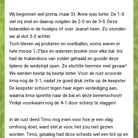
Wij begonnen wel prima, maar St. Anne was beter. De 1-0
viel vrij snel en daarop volgden de 2-0 en de 3-0. Deze
belandden in de hoekjes of over Jeanet heen. Zo stonden
we al vlot 3-0 achter.
Toch bleven wij proberen en voetballen, soms waren er
hele mooie 1-2’tjes en iedereen knokte voor elke bal. Iris
had de trukendoos van zolder gehaald en gooide deze
tijdens de wedstrijd open. Ze stichtte hiermee veel gevaar!
We werden beetje bij beetje beter. Voor de rust scoorde
Irma nog de 3-1, nadat ze goed druk zette op de keepster.
De keepster schoot tegen haar eigen verdediging aan,
waarna Irma sprintte naar de bal en deze binnenschoot!
Ymkje voorkwam nog de 4-1 door scherp te vlaggen!
In de rust deed Timo nog even voor hoe je een vlag
omhoog doet, want stel je voor, het zou niet gezien
worden. Timo, gelukkig had deze scheids wel een bril op en