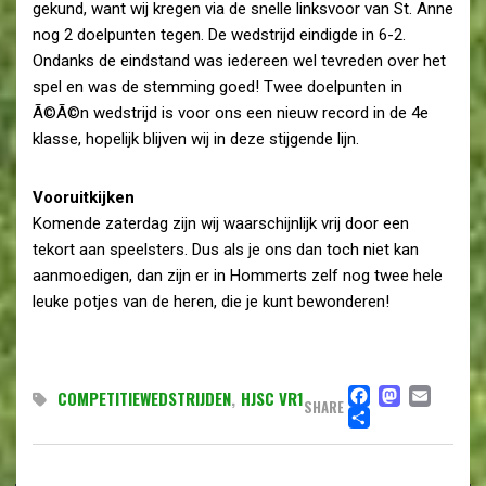
gekund, want wij kregen via de snelle linksvoor van St. Anne
nog 2 doelpunten tegen. De wedstrijd eindigde in 6-2.
Ondanks de eindstand was iedereen wel tevreden over het
spel en was de stemming goed! Twee doelpunten in
Ã©Ã©n wedstrijd is voor ons een nieuw record in de 4e
klasse, hopelijk blijven wij in deze stijgende lijn.
Vooruitkijken
Komende zaterdag zijn wij waarschijnlijk vrij door een
tekort aan speelsters. Dus als je ons dan toch niet kan
aanmoedigen, dan zijn er in Hommerts zelf nog twee hele
leuke potjes van de heren, die je kunt bewonderen!
FACEBO
MAST
EMA
COMPETITIEWEDSTRIJDEN
,
HJSC VR1
SHARE
DELEN