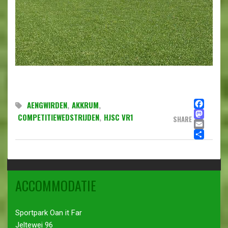
FA
AENGWIRDEN
,
AKKRUM
,
MA
COMPETITIEWEDSTRIJDEN
,
HJSC VR1
SHARE
EMA
DE
ACCOMMODATIE
Sportpark Oan it Far
Jeltewei 96