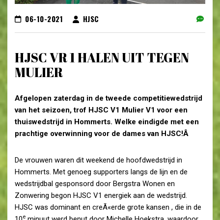
06-10-2021
HJSC
HJSC VR 1 HALEN UIT TEGEN
MULIER
Afgelopen zaterdag in de tweede competitiewedstrijd
van het seizoen, trof HJSC V1 Mulier V1 voor een
thuiswedstrijd in Hommerts. Welke eindigde met een
prachtige overwinning voor de dames van HJSC!
Â
De vrouwen waren dit weekend de hoofdwedstrijd in
Hommerts. Met genoeg supporters langs de lijn en de
wedstrijdbal gesponsord door Bergstra Wonen en
Zonwering begon HJSC V1 energiek aan de wedstrijd.
HJSC was dominant en creÃ«erde grote kansen , die in de
e
10
minuut werd benut door Michelle Hoekstra, waardoor