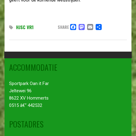
FACEBOOK
MASTODON
EMAIL
DELEN
HJSC VR1
SHARE
ACCOMMODATIE
Sportpark Oan it Far
Jeltewei 96
8622 XV Hommerts
0515 â€“ 442532
POSTADRES