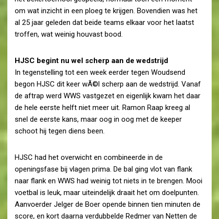
om wat inzicht in een ploeg te krijgen. Bovendien was het
al 25 jaar geleden dat beide teams elkaar voor het laatst
troffen, wat weinig houvast bood.
HJSC begint nu wel scherp aan de wedstrijd
In tegenstelling tot een week eerder tegen Woudsend
begon HJSC dit keer wÃ©l scherp aan de wedstrijd. Vanaf
de aftrap werd WWS vastgezet en eigenlijk kwam het daar
de hele eerste helft niet meer uit. Ramon Raap kreeg al
snel de eerste kans, maar oog in oog met de keeper
schoot hij tegen diens been.
HJSC had het overwicht en combineerde in de
openingsfase bij vlagen prima. De bal ging vlot van flank
naar flank en WWS had weinig tot niets in te brengen. Mooi
voetbal is leuk, maar uiteindelijk draait het om doelpunten.
Aanvoerder Jelger de Boer opende binnen tien minuten de
score, en kort daarna verdubbelde Redmer van Netten de