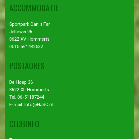
ACCOMMODATIE
Sportpark Oan it Far
Jeltewei 96
8622 XV Hommerts
0515 â€“ 442532
POSTADRES
De Hoep 36
8622 XL Hommerts
Tel. 06-51187244
E-mail: Info@HJSC.nl
CLUBINFO