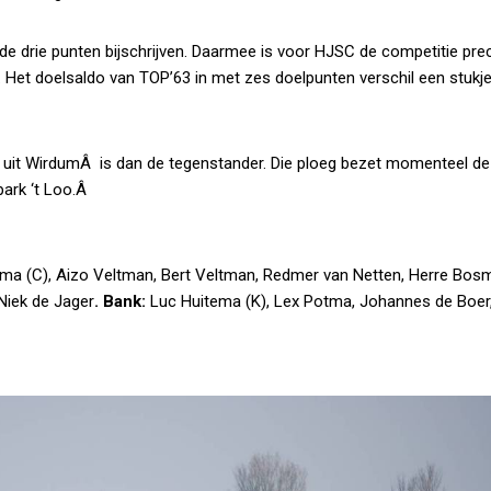
e drie punten bijschrijven. Daarmee is voor HJSC de competitie pre
Het doelsaldo van TOP’63 in met zes doelpunten verschil een stukje
uit WirdumÂ is dan de tegenstander. Die ploeg bezet momenteel de
park ‘t Loo.Â
ma (C), Aizo Veltman, Bert Veltman, Redmer van Netten, Herre Bos
Niek de Jager
. Bank:
Luc Huitema (K), Lex Potma, Johannes de Boe