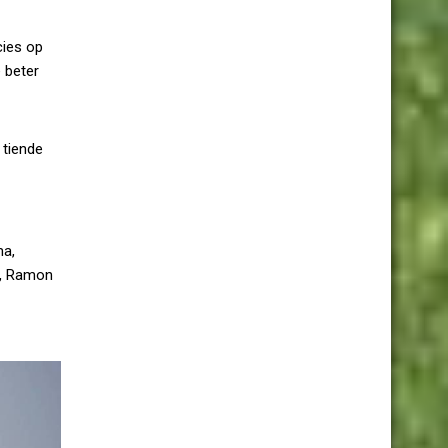
cies op
 beter
 tiende
ma,
r, Ramon