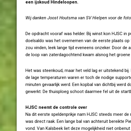
een ijskoud Hindeloopen.
Wij danken Joost Houtsma van SV Hielpen voor de foto
De opdracht vooraf was helder. Bij winst kon HJSC in
doelsaldo was het overnemen van de eerste plaats op v
zou vinden, leek lange tijd eveneens onzeker. Door de 
de loop van zaterdagochtend kwam alsnog het groene l
Het was steenkoud, maar het veld lag er uitstekend b
de lage temperaturen waren er toch de nodige supporter
minuten gevaarlijk werd. Een kopbal van dichtbij werd
gewerkt. De thuisploeg schoot daarmee fel uit de start
HJSC neemt de controle over
Na dit eerste speldenprikje nam HJSC steeds meer de re
was direct raak. Een lange bal van achteruit bereikte P
vond. Van Kalsbeek liet deze mogelijkheid niet onben