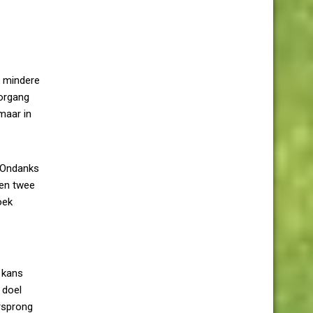
k mindere
oorgang
maar in
. Ondanks
nen twee
oek
 kans
 doel
rsprong