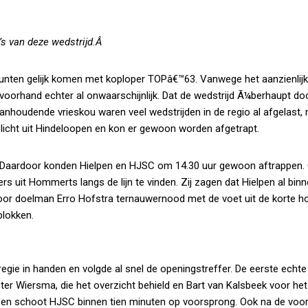
’s van deze wedstrijd.Â
 punten gelijk komen met koploper TOPâ€™63. Vanwege het aanzienlij
oorhand echter al onwaarschijnlijk. Dat de wedstrijd Ã¼berhaupt d
aanhoudende vrieskou waren veel wedstrijden in de regio al afgelast, 
icht uit Hindeloopen en kon er gewoon worden afgetrapt.
ij. Daardoor konden Hielpen en HJSC om 14.30 uur gewoon aftrappen
s uit Hommerts langs de lijn te vinden. Zij zagen dat Hielpen al bin
 door doelman Erro Hofstra ternauwernood met de voet uit de korte h
blokken.
gie in handen en volgde al snel de openingstreffer. De eerste echte
ieter Wiersma, die het overzicht behield en Bart van Kalsbeek voor het
ut en schoot HJSC binnen tien minuten op voorsprong. Ook na de voo