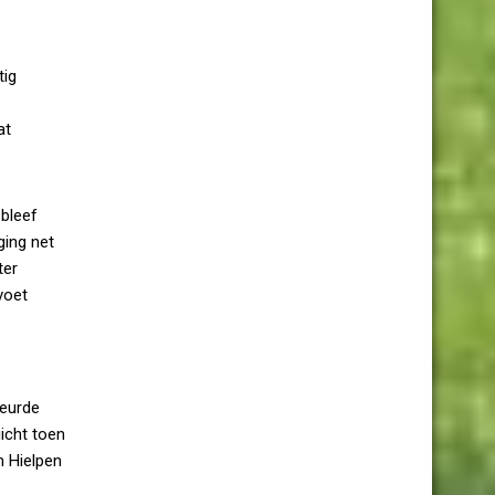
tig
at
 bleef
ging net
ter
voet
beurde
icht toen
m Hielpen