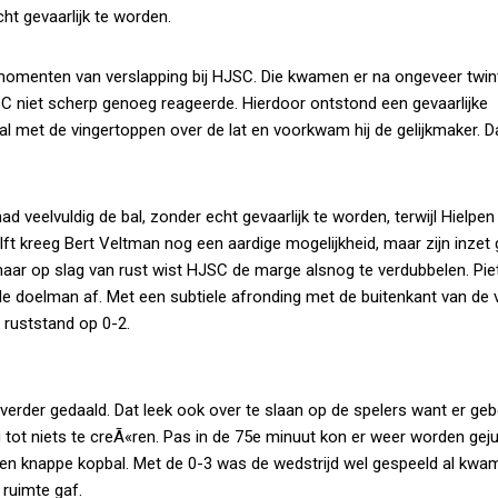
t gevaarlijk te worden.
e momenten van verslapping bij HJSC. Die kwamen er na ongeveer twin
C niet scherp genoeg reageerde. Hierdoor ontstond een gevaarlijke
al met de vingertoppen over de lat en voorkwam hij de gelijkmaker. D
d veelvuldig de bal, zonder echt gevaarlijk te worden, terwijl Hielpen
t kreeg Bert Veltman nog een aardige mogelijkheid, maar zijn inzet 
 maar op slag van rust wist HJSC de marge alsnog te verdubbelen. Pie
e doelman af. Met een subtiele afronding met de buitenkant van de 
e ruststand op 0-2.
verder gedaald. Dat leek ook over te slaan op de spelers want er ge
tot niets te creÃ«ren. Pas in de 75e minuut kon er weer worden geju
 een knappe kopbal. Met de 0-3 was de wedstrijd wel gespeeld al kwa
 ruimte gaf.