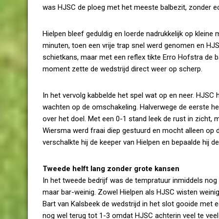
was HJSC de ploeg met het meeste balbezit, zonder ech
Hielpen bleef geduldig en loerde nadrukkelijk op klein
minuten, toen een vrije trap snel werd genomen en HJS
schietkans, maar met een reflex tikte Erro Hofstra de b
moment zette de wedstrijd direct weer op scherp.
In het vervolg kabbelde het spel wat op en neer. HJSC ha
wachten op de omschakeling. Halverwege de eerste helf
over het doel. Met een 0-1 stand leek de rust in zicht,
Wiersma werd fraai diep gestuurd en mocht alleen op d
verschalkte hij de keeper van Hielpen en bepaalde hij d
Tweede helft lang zonder grote kansen
In het tweede bedrijf was de tempratuur inmiddels nog 
maar bar-weinig. Zowel Hielpen als HJSC wisten weinig 
Bart van Kalsbeek de wedstrijd in het slot gooide met
nog wel terug tot 1-3 omdat HJSC achterin veel te veel