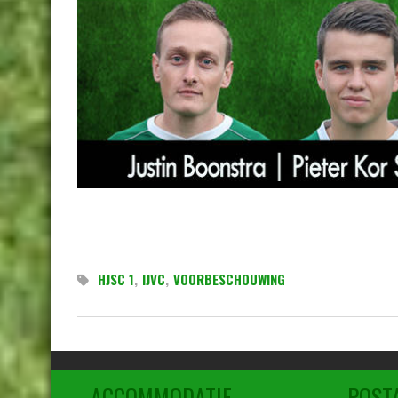
HJSC 1
,
IJVC
,
VOORBESCHOUWING
ACCOMMODATIE
POST