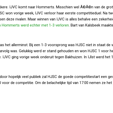
lekkere. IJVC komt naar Hommerts. Misschien wel Ã©Ã©n van de gro
JSC won vorige week, IJVC verloor haar eerste competitieduel. Na t
sen deze rivalen. Maar winnen van IJVC is alles behalve een zekerhei
n Hommerts werd echter met 1-3 verloren
. Bart van Kalsbeek maakt
 het allerminst. Bij een 1-3 voorsprong was HJSC niet in staat de w
 gevolg was. Gelukkig werd er stand gehouden en won HJSC 1 voor he
. IJVC ging vorige week onderuit tegen Bakhuizen. In IJlst werd het 
oor hopelijk veel publiek zal HJSC de goede competitiestart een ge
l voor de competitie. Om de belachelijke tijd van 17:00 nemen ze het