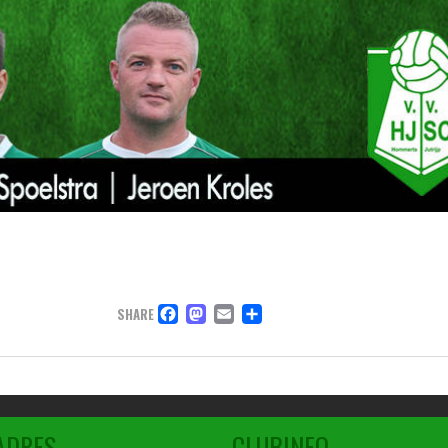
FACEBOOK
MASTODON
EMAIL
DELEN
SHARE
ADRES
CLUBINFO