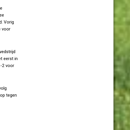
te
wee
d. Vorig
e voor
edstrijd
t eerst in
1-2 voor
volg
 op tegen