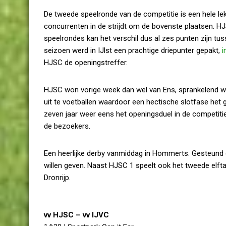
De tweede speelronde van de competitie is een hele 
concurrenten in de strijdt om de bovenste plaatsen. H
speelrondes kan het verschil dus al zes punten zijn tus
seizoen werd in IJlst een prachtige driepunter gepakt,
i
HJSC de openingstreffer.
HJSC won vorige week dan wel van Ens, sprankelend was
uit te voetballen waardoor een hectische slotfase het
zeven jaar weer eens het openingsduel in de competitie
de bezoekers.
Een heerlijke derby vanmiddag in Hommerts. Gesteund d
willen geven. Naast HJSC 1 speelt ook het tweede elfta
Dronrijp.
vv HJSC – vv IJVC