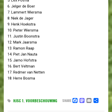
5. Lex Potma
6. Jelger de Boer
7. Lammert Wiersma
8. Niek de Jager
9. Henk Hoekstra
10. Pieter Wiersma
11. Justin Boonstra
12. Mark Jaarsma
13. Ramon Raap
14. Piet Jan Nauta
15. Jarno Hofstra
16. Bert Veltman
17. Redmer van Netten
18. Herre Bosma
FACEBOO
MASTO
EMAIL
DEL
HJSC 1
,
VOORBESCHOUWING
SHARE