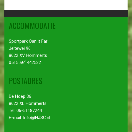
ACCOMMODATIE
Sportpark Oan it Far
Jeltewei 96
8622 XV Hommerts
0515 â€“ 442532
POSTADRES
De Hoep 36
8622 XL Hommerts
Tel. 06-51187244
E-mail: Info@HJSC.nl