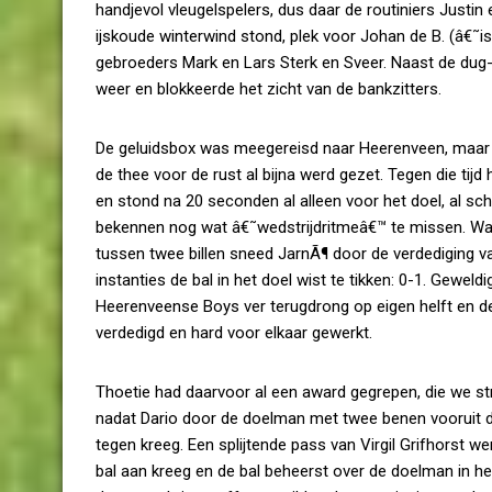
handjevol vleugelspelers, dus daar de routiniers Justi
ijskoude winterwind stond, plek voor Johan de B. (â€˜i
gebroeders Mark en Lars Sterk en Sveer. Naast de dug
weer en blokkeerde het zicht van de bankzitters.
De geluidsbox was meegereisd naar Heerenveen, maar h
de thee voor de rust al bijna werd gezet. Tegen die t
en stond na 20 seconden al alleen voor het doel, al sch
bekennen nog wat â€˜wedstrijdritmeâ€™ te missen. Waar
tussen twee billen sneed JarnÃ¶ door de verdediging v
instanties de bal in het doel wist te tikken: 0-1. Geweld
Heerenveense Boys ver terugdrong op eigen helft en d
verdedigd en hard voor elkaar gewerkt.
Thoetie had daarvoor al een award gegrepen, die we st
nadat Dario door de doelman met twee benen vooruit do
tegen kreeg. Een splijtende pass van Virgil Grifhorst
bal aan kreeg en de bal beheerst over de doelman in h