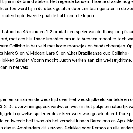
l bijna in de brand steken. Het regende kansen. Thoetie draaide nog 
eer toe werd hij in de steek gelaten door zijn teamgenoten in de zes
ergaten bij de tweede paal de bal binnen te lopen.
t stond na 45 minuten 1-2 omdat een speler van de thuisploeg fraai
oord, met een blik frisse krachten om in te brengen moest er toch wa
 kwam Collinho in het veld met korte mouwtjes en handschoentjes. Ops
s Mark S. en V. Midden: Lars S. en V.,het Braziliaanse duo Collinho-
e lokken Sander. Voorin mocht Justin werken aan zijn wedstrijdritme
an in het veld.
en en zij namen de wedstrijd over. Het wedstrijdbeeld kantelde en d
: 3-2. De overwinningspeuk verdween weer in het pakje en natuurlijk 
h, gelet op welke speler er deze keer weer was geselecteerd. Dure pu
e en tweede helft was als het verschil tussen Barcelona en Ajax. Me
n dan in Amsterdam dit seizoen. Gelukkig voor Remco en alle ander