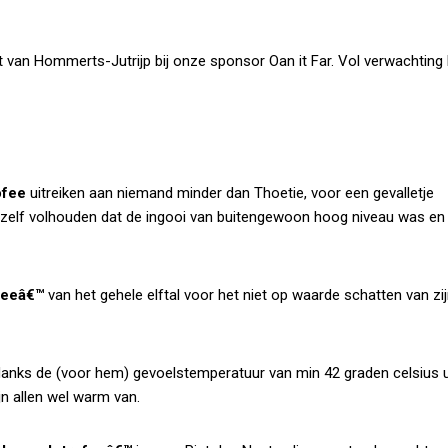
t van Hommerts-Jutrijp bij onze sponsor Oan it Far. Vol verwachting
ofee
uitreiken aan niemand minder dan Thoetie, voor een gevalletje
er zelf volhouden dat de ingooi van buitengewoon hoog niveau was en
feeâ€™
van het gehele elftal voor het niet op waarde schatten van zi
anks de (voor hem) gevoelstemperatuur van min 42 graden celsius u
n allen wel warm van.