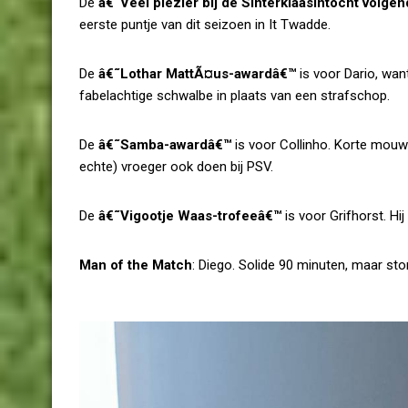
De
â€˜Veel plezier bij de Sinterklaasintocht volg
eerste puntje van dit seizoen in It Twadde.
De
â€˜Lothar MattÃ¤us-awardâ€™
is voor Dario, wan
fabelachtige schwalbe in plaats van een strafschop.
De
â€˜Samba-awardâ€™
is voor Collinho. Korte mou
echte) vroeger ook doen bij PSV.
De
â€˜Vigootje Waas-trofeeâ€™
is voor Grifhorst. Hij
Man of the Match
: Diego. Solide 90 minuten, maar st