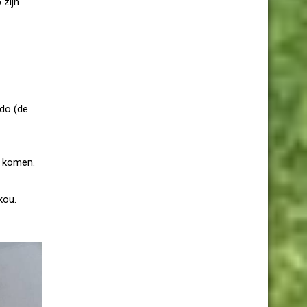
 zijn
do (de
te komen.
kou.