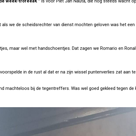
ende week-trofeeâ€™
is voor Piet Jan Nauta, die nog steeds wacht op
t als we de scheidsrechter van dienst mochten geloven was het een
wtjes, maar wel met handschoentjes. Dat zagen we Romario en Ronal
 voorspelde in de rust al dat er na zijn wissel puntenverlies zat aan 
ond machteloos bij de tegentreffers. Was wel goed gekleed tegen de 