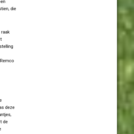
een
tien, die
 raak
t
telling
. Remco
e
was deze
ntjes,
t de
e