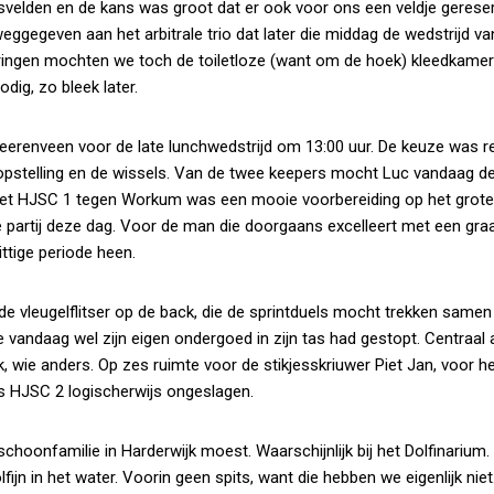
velden en de kans was groot dat er ook voor ons een veldje gerese
ggegeven aan het arbitrale trio dat later die middag de wedstrijd va
dringen mochten we toch de toiletloze (want om de hoek) kleedkamer 
ig, zo bleek later.
eerenveen voor de late lunchwedstrijd om 13:00 uur. De keuze was r
pstelling en de wissels. Van de twee keepers mocht Luc vandaag d
met HJSC 1 tegen Workum was een mooie voorbereiding op het grote
partij deze dag. Voor de man die doorgaans excelleert met een graa
ittige periode heen.
 de vleugelflitser op de back, die de sprintduels mocht trekken same
ie vandaag wel zijn eigen ondergoed in zijn tas had gestopt. Centraal 
k, wie anders. Op zes ruimte voor de stikjesskriuwer Piet Jan, voor h
is HJSC 2 logischerwijs ongeslagen.
choonfamilie in Harderwijk moest. Waarschijnlijk bij het Dolfinarium. 
lfijn in het water. Voorin geen spits, want die hebben we eigenlijk nie