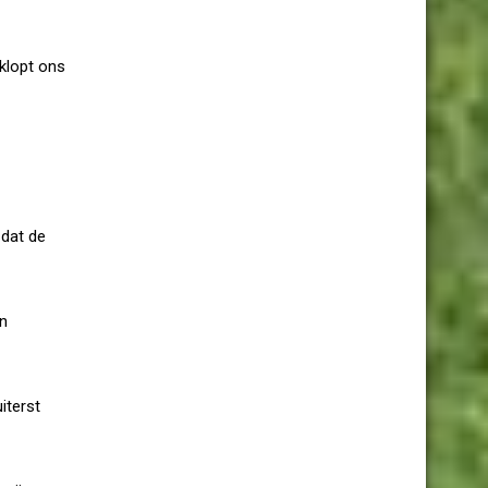
 klopt ons
 dat de
jn
iterst