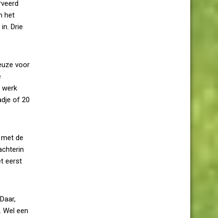
rveerd
n het
in. Drie
euze voor
e
 werk
dje of 20
n met de
achterin
et eerst
Daar,
t. Wel een