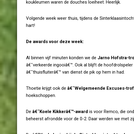
koukleumen waren de douches loeiheet. Heerlijk.
Volgende week weer thuis, tijdens de Sinterklaasintoch
hart!
De awards voor deze week:
Al binnen vijf minuten konden we de
Jarno Hofstra-tr
â€˜verkeerde ingooiâ€™. Ook al blijft de hoofdrolspel
â€˜thuisfluiterâ€™ van dienst de pik op hem in had.
Thoetie krijgt ook de
â€˜Welgemeende Excuses-tro
hoekschoppen.
De
â€˜Koele Kikkerâ€™-award
is voor Remco, die ond
beheerst afrondde voor de 0-2. Daar werden we met zij