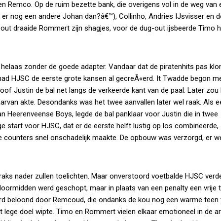
n en Remco. Op de ruim bezette bank, die overigens vol in de weg van
s er nog een andere Johan dan?â€™), Collinho, Andries IJsvisser en d
-out draaide Rommert zijn shagjes, voor de dug-out ijsbeerde Timo 
elaas zonder de goede adapter. Vandaar dat de piratenhits pas klo
ijd had HJSC de eerste grote kansen al gecreÃ«erd. It Twadde begon 
oof Justin de bal net langs de verkeerde kant van de paal. Later zou 
van akte. Desondanks was het twee aanvallen later wel raak. Als ee
an Heerenveense Boys, legde de bal panklaar voor Justin die in twee
ige start voor HJSC, dat er de eerste helft lustig op los combineerde,
e counters snel onschadelijk maakte. De opbouw was verzorgd, er w
raks nader zullen toelichten. Maar onverstoord voetbalde HJSC verde
ormidden werd geschopt, maar in plaats van een penalty een vrije 
 werd beloond door Remcoud, die ondanks de kou nog een warme teen
et lege doel wipte. Timo en Rommert vielen elkaar emotioneel in de 