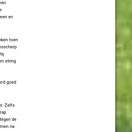
 een
e
heen en
nken toen
messcherp
hij
n string
erd goed
r. Zelfs
trap
 tegen de
armen na