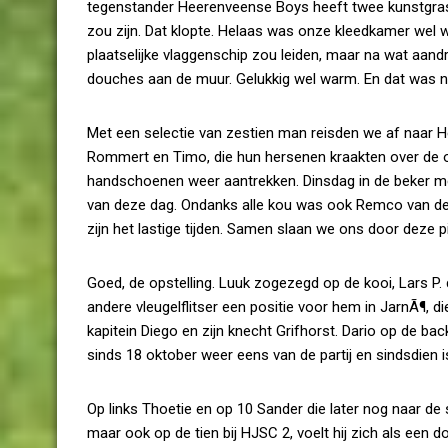
tegenstander Heerenveense Boys heeft twee kunstgras
zou zijn. Dat klopte. Helaas was onze kleedkamer wel we
plaatselijke vlaggenschip zou leiden, maar na wat aan
douches aan de muur. Gelukkig wel warm. En dat was nod
Met een selectie van zestien man reisden we af naar H
Rommert en Timo, die hun hersenen kraakten over de o
handschoenen weer aantrekken. Dinsdag in de beker 
van deze dag. Ondanks alle kou was ook Remco van de 
zijn het lastige tijden. Samen slaan we ons door deze p
Goed, de opstelling. Luuk zogezegd op de kooi, Lars P.
andere vleugelflitser een positie voor hem in JarnÃ¶, d
kapitein Diego en zijn knecht Grifhorst. Dario op de bac
sinds 18 oktober weer eens van de partij en sindsdien 
Op links Thoetie en op 10 Sander die later nog naar de s
maar ook op de tien bij HJSC 2, voelt hij zich als een do