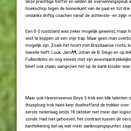
deze prachtige treffer en wilden de overwinningspeuk a
hoekschop tegen de binnenkant van de paal en tot drie k
ondanks driftig coachen vanaf de achterste- en zijlijn v
Een 0-5 ruststand was zeker mogelijk geweest, maar he
wist te koppen uit een vrije trap. Maar geen man overb
mogelijk zijn. Zoals het hoort met Braziliaanse roots,
tweede helft: Luuk; JarnÃ¶, Johan de B. Diego en op link
Folkerdinho en nog steeds met zijn woestaantrekkelijk
bleef ook staan, aangezien het op de bank kouder was d
Maar ook Heerenveense Boys 5 trok een blik talenten op
thuisploeg trok twee keer doeltreffend de trekker over
eerste nederlaag sinds 18 oktober niet meer dan logisc
zonde. Had niet gehoeven, het contrast tussen de eerst
kanttekening dat wij wat meer aanknopingspunten zage