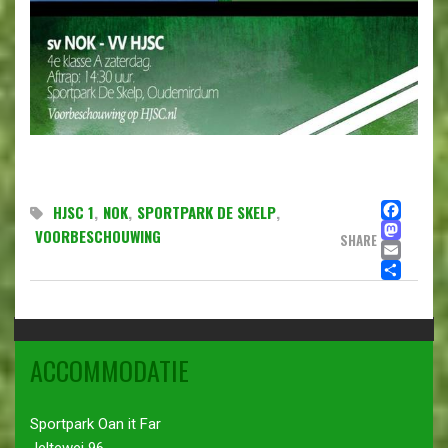
FA
HJSC 1
,
NOK
,
SPORTPARK DE SKELP
,
MA
VOORBESCHOUWING
SHARE
EMA
DE
ACCOMMODATIE
Sportpark Oan it Far
Jeltewei 96