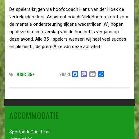
De spelers krijgen via hoofdcoach Hans van der Hoek de
vertrektijden door. Assistent coach Niek Bosma zorgt voor
de mentale ondersteuning tijdens wedstrijden. Wij hopen
op deze site een verslag van de hoe het is vergaan op
deze avond. Alle 35+ spelers wensen wij heel veel succes
en plezier bij de premiÃ¨re van deze activiteit.
FACEBOOK
MASTODON
EMAIL
DELEN
HJSC 35+
SHARE
ACCOMMODATIE
Sportpark Oan it Far