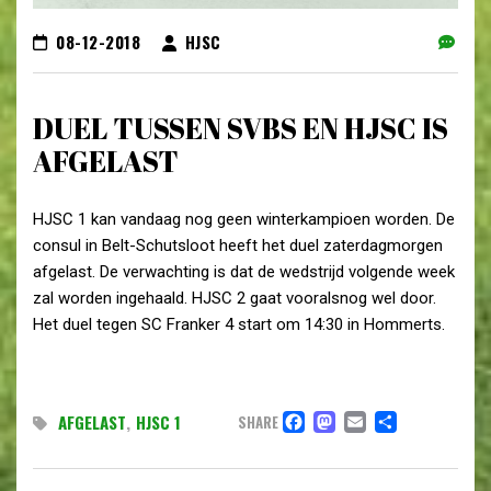
08-12-2018
HJSC
DUEL TUSSEN SVBS EN HJSC IS
AFGELAST
HJSC 1 kan vandaag nog geen winterkampioen worden. De
consul in Belt-Schutsloot heeft het duel zaterdagmorgen
afgelast. De verwachting is dat de wedstrijd volgende week
zal worden ingehaald. HJSC 2 gaat vooralsnog wel door.
Het duel tegen SC Franker 4 start om 14:30 in Hommerts.
FACEBOOK
MASTODO
EMAIL
DELEN
AFGELAST
,
HJSC 1
SHARE