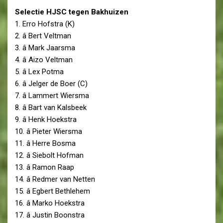
Selectie HJSC tegen Bakhuizen
1. Erro Hofstra (K)
2. â Bert Veltman
3. â Mark Jaarsma
4. â Aizo Veltman
5. â Lex Potma
6. â Jelger de Boer (C)
7. â Lammert Wiersma
8. â Bart van Kalsbeek
9. â Henk Hoekstra
10. â Pieter Wiersma
11. â Herre Bosma
12. â Siebolt Hofman
13. â Ramon Raap
14. â Redmer van Netten
15. â Egbert Bethlehem
16. â Marko Hoekstra
17. â Justin Boonstra