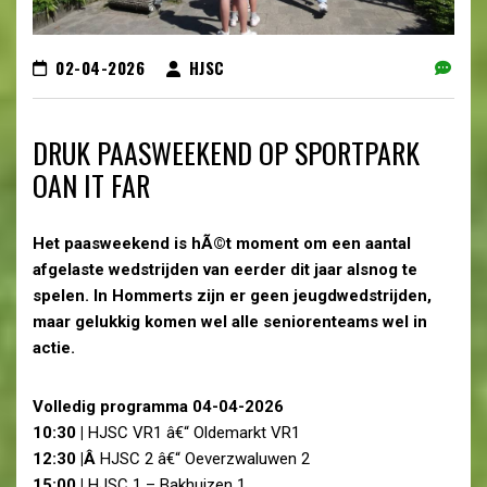
02-04-2026
HJSC
DRUK PAASWEEKEND OP SPORTPARK
OAN IT FAR
Het paasweekend is hÃ©t moment om een aantal
afgelaste wedstrijden van eerder dit jaar alsnog te
spelen. In Hommerts zijn er geen jeugdwedstrijden,
maar gelukkig komen wel alle seniorenteams wel in
actie.
Volledig programma 04-04-2026
10:30 |
HJSC VR1 â€“ Oldemarkt VR1
12:30 |Â
HJSC 2 â€“ Oeverzwaluwen 2
15:00 |
HJSC 1 – Bakhuizen 1