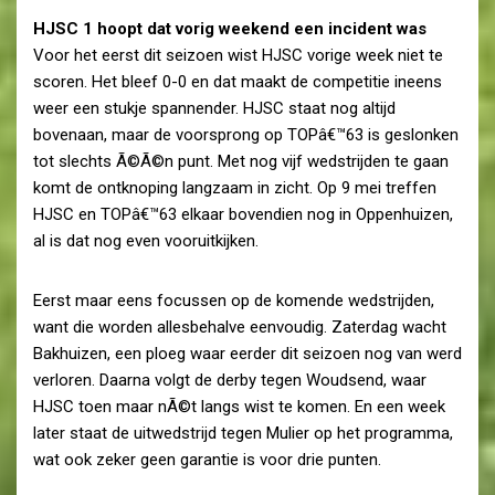
HJSC 1 hoopt dat vorig weekend een incident was
Voor het eerst dit seizoen wist HJSC vorige week niet te
scoren. Het bleef 0-0 en dat maakt de competitie ineens
weer een stukje spannender. HJSC staat nog altijd
bovenaan, maar de voorsprong op TOPâ€™63 is geslonken
tot slechts Ã©Ã©n punt. Met nog vijf wedstrijden te gaan
komt de ontknoping langzaam in zicht. Op 9 mei treffen
HJSC en TOPâ€™63 elkaar bovendien nog in Oppenhuizen,
al is dat nog even vooruitkijken.
Eerst maar eens focussen op de komende wedstrijden,
want die worden allesbehalve eenvoudig. Zaterdag wacht
Bakhuizen, een ploeg waar eerder dit seizoen nog van werd
verloren. Daarna volgt de derby tegen Woudsend, waar
HJSC toen maar nÃ©t langs wist te komen. En een week
later staat de uitwedstrijd tegen Mulier op het programma,
wat ook zeker geen garantie is voor drie punten.