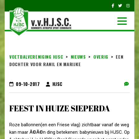
VOETBALVERENIGING HJSC
>
NIEUWS
>
OVERIG
>
EEN
DOCHTER VOOR RANIL EN MARIJKE
09-10-2017
HJSC
FEEST IN HUIZE SIEPERDA
Roze ballonnen(en een Friese vlag) zichtbaar vanaf de weg
kan maar Ã©Ã©n ding betekenen: babynieuws bij HJSC. Op