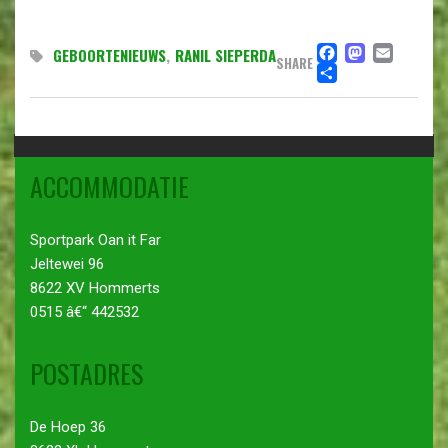
FACEBO
MAST
EMA
GEBOORTENIEUWS
,
RANIL SIEPERDA
SHARE
DELEN
ACCOMMODATIE
Sportpark Oan it Far
Jeltewei 96
8622 XV Hommerts
0515 â€“ 442532
POSTADRES
De Hoep 36