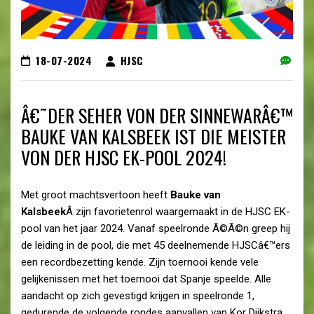
18-07-2024
HJSC
Â€˜DER SEHER VON DER SINNEWARÂ€™
BAUKE VAN KALSBEEK IST DIE MEISTER
VON DER HJSC EK-POOL 2024!
Met groot machtsvertoon heeft
Bauke van
Kalsbeek
Â zijn favorietenrol waargemaakt in de HJSC EK-
pool van het jaar 2024. Vanaf speelronde Ã©Ã©n greep hij
de leiding in de pool, die met 45 deelnemende HJSCâ€™ers
een recordbezetting kende. Zijn toernooi kende vele
gelijkenissen met het toernooi dat Spanje speelde. Alle
aandacht op zich gevestigd krijgen in speelronde 1,
gedurende de volgende rondes aanvallen van Kor Dijkstra,