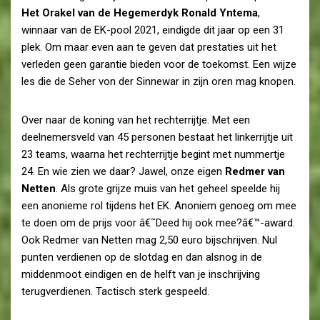
Het Orakel van de Hegemerdyk Ronald Yntema
,
winnaar van de EK-pool 2021, eindigde dit jaar op een 31
plek. Om maar even aan te geven dat prestaties uit het
verleden geen garantie bieden voor de toekomst. Een wijze
les die de Seher von der Sinnewar in zijn oren mag knopen.
Over naar de koning van het rechterrijtje. Met een
deelnemersveld van 45 personen bestaat het linkerrijtje uit
23 teams, waarna het rechterrijtje begint met nummertje
24. En wie zien we daar? Jawel, onze eigen
Redmer van
Netten
. Als grote grijze muis van het geheel speelde hij
een anonieme rol tijdens het EK. Anoniem genoeg om mee
te doen om de prijs voor â€˜Deed hij ook mee?â€™-award.
Ook Redmer van Netten mag 2,50 euro bijschrijven. Nul
punten verdienen op de slotdag en dan alsnog in de
middenmoot eindigen en de helft van je inschrijving
terugverdienen. Tactisch sterk gespeeld.