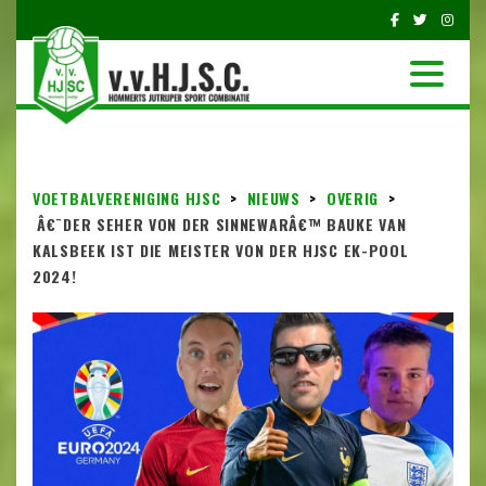
VOETBALVERENIGING HJSC
>
NIEUWS
>
OVERIG
>
Â€˜DER SEHER VON DER SINNEWARÂ€™ BAUKE VAN
KALSBEEK IST DIE MEISTER VON DER HJSC EK-POOL
2024!