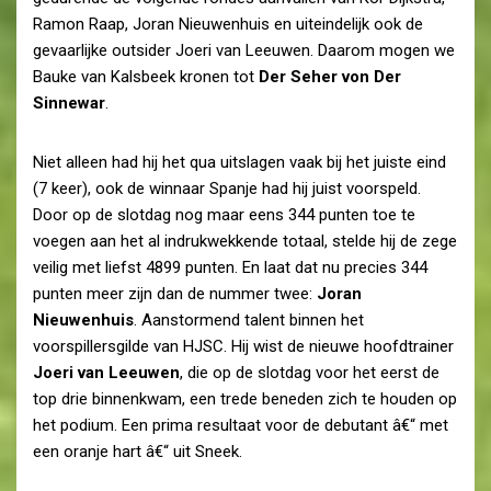
Ramon Raap, Joran Nieuwenhuis en uiteindelijk ook de
gevaarlijke outsider Joeri van Leeuwen. Daarom mogen we
Bauke van Kalsbeek kronen tot
Der Seher von Der
Sinnewar
.
Niet alleen had hij het qua uitslagen vaak bij het juiste eind
(7 keer), ook de winnaar Spanje had hij juist voorspeld.
Door op de slotdag nog maar eens 344 punten toe te
voegen aan het al indrukwekkende totaal, stelde hij de zege
veilig met liefst 4899 punten. En laat dat nu precies 344
punten meer zijn dan de nummer twee:
Joran
Nieuwenhuis
. Aanstormend talent binnen het
voorspillersgilde van HJSC. Hij wist de nieuwe hoofdtrainer
Joeri van Leeuwen
, die op de slotdag voor het eerst de
top drie binnenkwam, een trede beneden zich te houden op
het podium. Een prima resultaat voor de debutant â€“ met
een oranje hart â€“ uit Sneek.