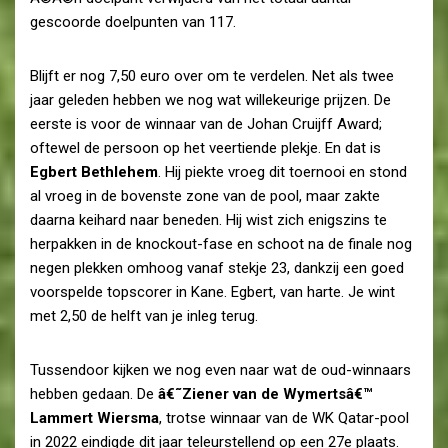
gescoorde doelpunten van 117.
Blijft er nog 7,50 euro over om te verdelen. Net als twee
jaar geleden hebben we nog wat willekeurige prijzen. De
eerste is voor de winnaar van de Johan Cruijff Award;
oftewel de persoon op het veertiende plekje. En dat is
Egbert Bethlehem
. Hij piekte vroeg dit toernooi en stond
al vroeg in de bovenste zone van de pool, maar zakte
daarna keihard naar beneden. Hij wist zich enigszins te
herpakken in de knockout-fase en schoot na de finale nog
negen plekken omhoog vanaf stekje 23, dankzij een goed
voorspelde topscorer in Kane. Egbert, van harte. Je wint
met 2,50 de helft van je inleg terug.
Tussendoor kijken we nog even naar wat de oud-winnaars
hebben gedaan. De
â€˜Ziener van de Wymertsâ€™
Lammert Wiersma
, trotse winnaar van de WK Qatar-pool
in 2022 eindigde dit jaar teleurstellend op een 27e plaats.