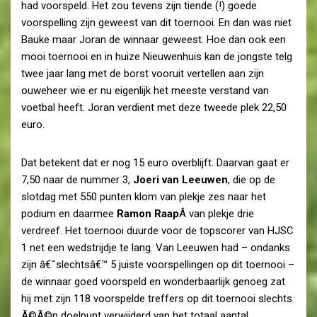
had voorspeld. Het zou tevens zijn tiende (!) goede
voorspelling zijn geweest van dit toernooi. En dan was niet
Bauke maar Joran de winnaar geweest. Hoe dan ook een
mooi toernooi en in huize Nieuwenhuis kan de jongste telg
twee jaar lang met de borst vooruit vertellen aan zijn
ouweheer wie er nu eigenlijk het meeste verstand van
voetbal heeft. Joran verdient met deze tweede plek 22,50
euro.
Dat betekent dat er nog 15 euro overblijft. Daarvan gaat er
7,50 naar de nummer 3,
Joeri van Leeuwen
, die op de
slotdag met 550 punten klom van plekje zes naar het
podium en daarmee
Ramon Raap
Â van plekje drie
verdreef. Het toernooi duurde voor de topscorer van HJSC
1 net een wedstrijdje te lang. Van Leeuwen had – ondanks
zijn â€˜slechtsâ€™ 5 juiste voorspellingen op dit toernooi –
de winnaar goed voorspeld en wonderbaarlijk genoeg zat
hij met zijn 118 voorspelde treffers op dit toernooi slechts
Ã©Ã©n doelpunt verwijderd van het totaal aantal