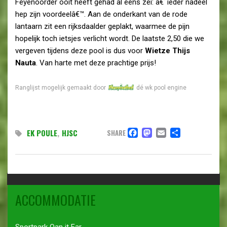
Feyenoorder ooit heeft gehad al eens zei: â€˜ieder nadeel
hep zijn voordeelâ€™. Aan de onderkant van de rode
lantaarn zit een rijksdaalder geplakt, waarmee de pijn
hopelijk toch ietsjes verlicht wordt. De laatste 2,50 die we
vergeven tijdens deze pool is dus voor
Wietze Thijs
Nauta
. Van harte met deze prachtige prijs!
Ranglijst mogelijk gemaakt door
dé wk pool engine
FACEBOOK
MASTODO
EMAIL
DELEN
EK POULE
,
HJSC
SHARE
ACCOMMODATIE
Sportpark Oan it Far