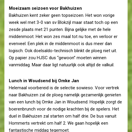
Moeizaam seizoen voor Bakhuizen
Bakhuizen kent zeker geen topseizoen. Het won vorige
week wel met 3-0 van sv Blokzijl maar staat toch op een
zesde plaats met 21 punten. Bijna gelijke met de hele
middenmoot. Het won zes maal tot nu toe, en verloor er
evenveel. Een plek in de middenmoot is dus meer dan
logisch. Ook doelsaldo-technisch blinkt de ploeg niet uit.
Op papier zou HJSC dus “gewoon” moeten winnen
vanmiddag. Maar daar ligt natuurlijk ook altijd de valkuil.
Lunch in Woudsend bij Omke Jan
Helemaal voorbereid is de selectie sowieso. Voor vertrek
naar Bakhuizen zal de ploeg namelijk gezamenlijk genieten
van een lunch bij Omke Jan in Woudsend. Hopelijk zorgt de
boerenbrunch voor de nodige krachten bij de spelers. Het
duel in Bakhuizen zal starten om half drie. De bus vanuit
Hommerts vertrekt om half 2. We gaan hopelijk een
fantastische middag tegemoet.