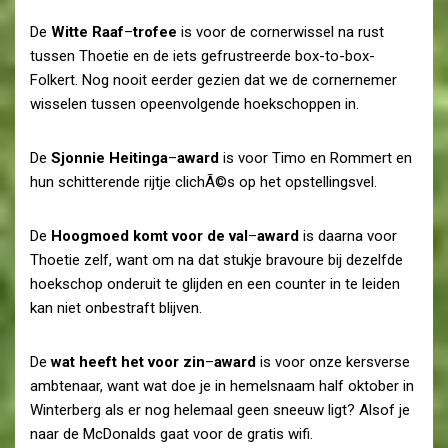
De
Witte
Raaf
–
trofee
is voor de cornerwissel na rust
tussen Thoetie en de iets gefrustreerde box-to-box-
Folkert. Nog nooit eerder gezien dat we de cornernemer
wisselen tussen opeenvolgende hoekschoppen in.
De
Sjonnie
Heitinga
–
award
is voor Timo en Rommert en
hun schitterende rijtje clichÃ©s op het opstellingsvel.
De
Hoogmoed
komt
voor
de
val
–
award
is daarna voor
Thoetie zelf, want om na dat stukje bravoure bij dezelfde
hoekschop onderuit te glijden en een counter in te leiden
kan niet onbestraft blijven.
De
wat
heeft
het
voor
zin
–
award
is voor onze kersverse
ambtenaar, want wat doe je in hemelsnaam half oktober in
Winterberg als er nog helemaal geen sneeuw ligt? Alsof je
naar de McDonalds gaat voor de gratis wifi.