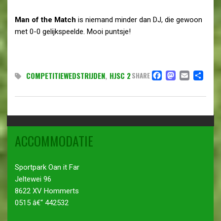
Man
of
the
Match
is niemand minder dan DJ, die gewoon
met 0-0 gelijkspeelde. Mooi puntsje!
FACEBO
MAST
EMAI
DE
COMPETITIEWEDSTRIJDEN
,
HJSC 2
SHARE
ACCOMMODATIE
Sportpark Oan it Far
Jeltewei 96
8622 XV Hommerts
0515 â€“ 442532