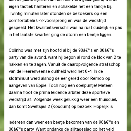
eigen tactiek hanteren en schakelde het een tandje bij.
Twintig minuten later stonden de bezoekers op een
comfortabele 0-3-voorsprong en was de wedstrijd
gespeeld. Het kwaliteitsverschil was na rust duidelijk en pas
in het laatste kwartier ging de storm een beetje liggen.
Colinho was met zijn hoofd al bij de 90â€™s en 00â€™s
party van die avond, want hij begon al rond de klok van 2 te
hakken en te zagen. Vanuit de daaropvolgende strafschop
van de Heerenveense cultheld werd het 0-4. In de
slotminuut werd alsnog de eer gered door Remco op
aangeven van Eppie. Toch nog een doelpuntje! Meteen
daarna floot de prima leidende arbiter deze sportieve
wedstrijd af. Volgende week gelukkig weer een thuisduel,
dan komt Sweltsjes 2 (Koudum) op bezoek. Hopelijk is
iedereen dan weer een beetje bekomen van de 90â€™s en
00â€™s party. Want ondanks de slijtageslag op het veld