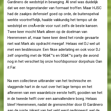
Gardinero de wedstrijd in beweging. Al snel was duidelijk
dat we een tegenstander van formaat troffen. Maar HJSC
had de zaakjes defensief goed op orde, de buitenspelval
werkte voortreffelijk, haalde vakkundig het tempo uit de
wedstrijd en creÃ«erde voor rust zelfs de beste kansen.
Twee keer mocht Mark alleen op de doelman van
Heerenveen af, maar twee keer deed het ronde gevaarte
niet wat Mark als opdracht meegaf. Helaas viel DJ wel uit
met een liesblessure. Een fikse aderlating en ook voor DJ
zelf onprettig met de 90â€™s en 00â€™s party die avond
nog in het verschiet bij onze hoofdsponsor dorpshuis Oan
it Far.
Na een collectieve uitbrander van het technische en
vlaggende hart in de rust over het lage tempo en het
afleveren van een waardeloze eerste helft, gooiden we het
in de tweede helft over een aanvallendere boeg. Helaas
bleef Heerenveen, nadat de grensrechter door El Gardinero
aan de juiste zijkant van het veld werd gedirigeerd, wel de