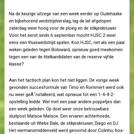
Na de keurige uitzege van een week eerder op Oudehaske
en bijbehorend wedstrijdverslag, lag de lat afgelopen
zaterdag weer hoog voor de ploeg en de stikjeskriuwer.
Voor het eerst sinds 6 september mocht HJSC 2 weer
eens een thuiswedstrijd spelen. Kon HJSC, net als een paar
weken geleden tegen Bolsward, opnieuw goed meekomen
tegen een van de titelkandidaten van de reserve vijfde
klasse?
Aan het tactisch plan kon het niet liggen. De vorige week
gevonden succesformule van Timo en Rommert werd ook
nu weer geÃ¯nstalleerd, wat opnieuw tot een 1-4-4-2-
opstelling leidde. Wel met een paar andere poppetjes dan
een week geleden. Op doel weer onze betrouwbare
sluitpost Matsoe Matsoe. Een ervaren achterhoede,
bestaande uit Wiebe Bale, de stikjeskriuwer, Diego en DJ.
Het viermansmiddenveld werd gevormd door Colinho, box-