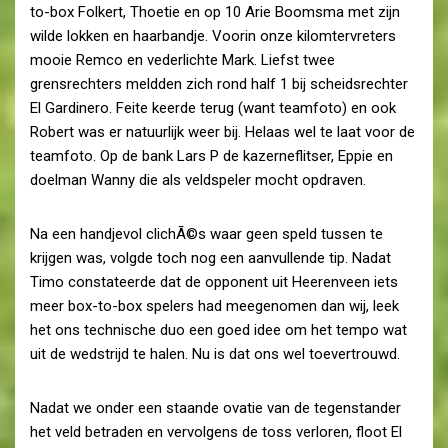
to-box Folkert, Thoetie en op 10 Arie Boomsma met zijn
wilde lokken en haarbandje. Voorin onze kilomtervreters
mooie Remco en vederlichte Mark. Liefst twee
grensrechters meldden zich rond half 1 bij scheidsrechter
El Gardinero. Feite keerde terug (want teamfoto) en ook
Robert was er natuurlijk weer bij. Helaas wel te laat voor de
teamfoto. Op de bank Lars P de kazerneflitser, Eppie en
doelman Wanny die als veldspeler mocht opdraven.
Na een handjevol clichÃ©s waar geen speld tussen te
krijgen was, volgde toch nog een aanvullende tip. Nadat
Timo constateerde dat de opponent uit Heerenveen iets
meer box-to-box spelers had meegenomen dan wij, leek
het ons technische duo een goed idee om het tempo wat
uit de wedstrijd te halen. Nu is dat ons wel toevertrouwd.
Nadat we onder een staande ovatie van de tegenstander
het veld betraden en vervolgens de toss verloren, floot El