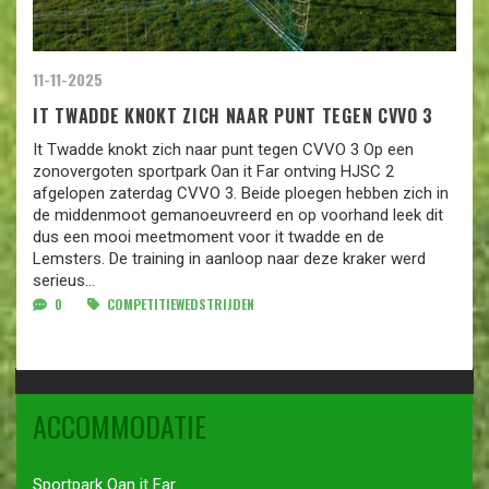
11-11-2025
IT TWADDE KNOKT ZICH NAAR PUNT TEGEN CVVO 3
It Twadde knokt zich naar punt tegen CVVO 3 Op een
zonovergoten sportpark Oan it Far ontving HJSC 2
afgelopen zaterdag CVVO 3. Beide ploegen hebben zich in
de middenmoot gemanoeuvreerd en op voorhand leek dit
dus een mooi meetmoment voor it twadde en de
Lemsters. De training in aanloop naar deze kraker werd
serieus...
0
COMPETITIEWEDSTRIJDEN
ACCOMMODATIE
Sportpark Oan it Far