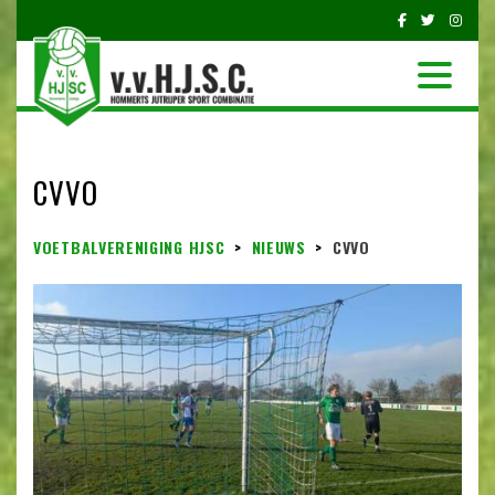
CVVO
VOETBALVERENIGING HJSC
>
NIEUWS
>
CVVO