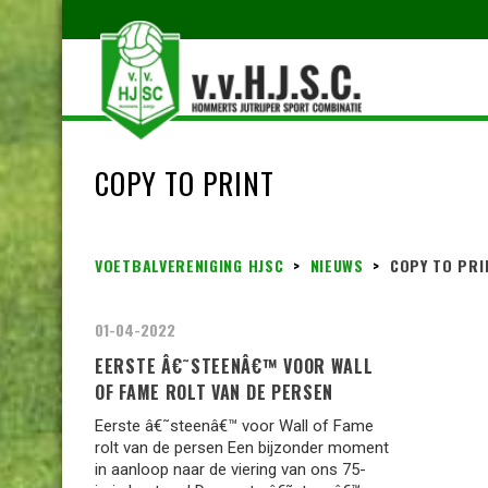
COPY TO PRINT
VOETBALVERENIGING HJSC
>
NIEUWS
>
COPY TO PRI
01-04-2022
EERSTE Â€˜STEENÂ€™ VOOR WALL
OF FAME ROLT VAN DE PERSEN
Eerste â€˜steenâ€™ voor Wall of Fame
rolt van de persen Een bijzonder moment
in aanloop naar de viering van ons 75-