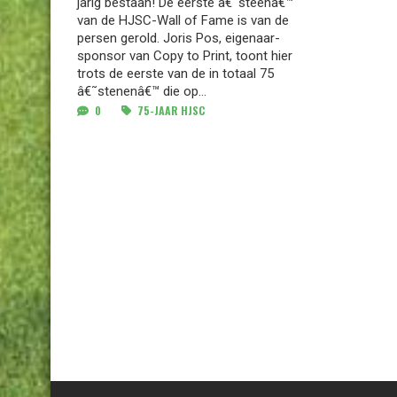
jarig bestaan! De eerste â€˜steenâ€™
van de HJSC-Wall of Fame is van de
persen gerold. Joris Pos, eigenaar-
sponsor van Copy to Print, toont hier
trots de eerste van de in totaal 75
â€˜stenenâ€™ die op...
0
75-JAAR HJSC