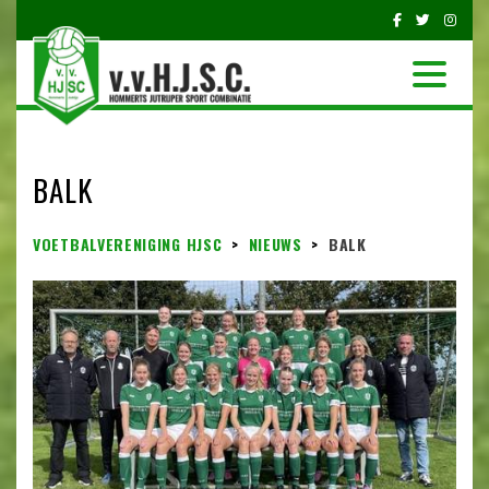
BALK
VOETBALVERENIGING HJSC
>
NIEUWS
>
BALK