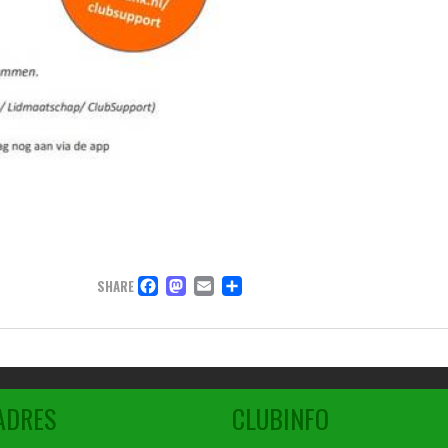
FACEBOOK
MASTODON
EMAIL
DELEN
SHARE
ADRES
CLUBINFO