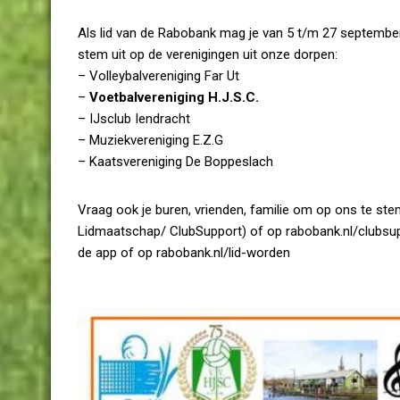
Als lid van de Rabobank mag je van 5 t/m 27 septembe
stem uit op de verenigingen uit onze dorpen:
– Volleybalvereniging Far Ut
–
Voetbalvereniging H.J.S.C.
– IJsclub Iendracht
– Muziekvereniging E.Z.G
– Kaatsvereniging De Boppeslach
Vraag ook je buren, vrienden, familie om op ons te st
Lidmaatschap/ ClubSupport) of op rabobank.nl/clubsupp
de app of op rabobank.nl/lid-worden