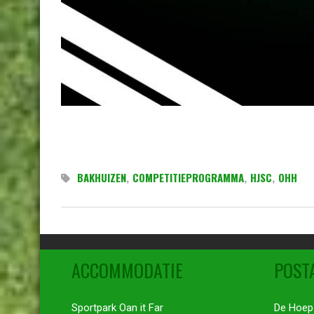
BAKHUIZEN
,
COMPETITIEPROGRAMMA
,
HJSC
,
OHH
ACCOMMODATIE
POST
Sportpark Oan it Far
De Hoep