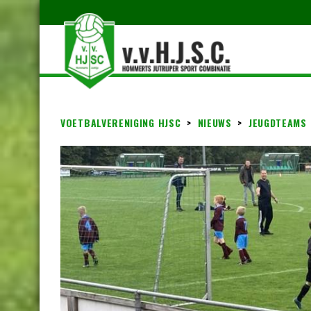
VOETBALVERENIGING HJSC
>
NIEUWS
>
JEUGDTEAMS