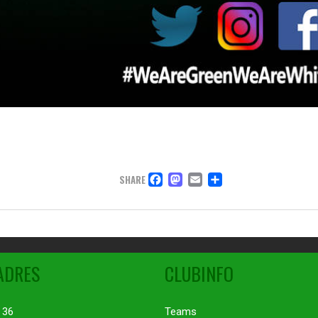
FACEBOOK
MASTODON
EMAIL
DELEN
SHARE
ADRES
CLUBINFO
 36
Teams