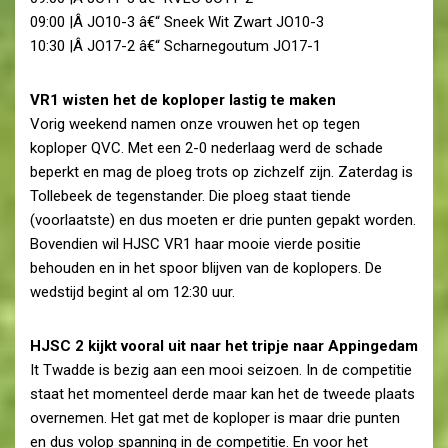
09:00 |Â JO10-3 â€“ Sneek Wit Zwart JO10-3
10:30 |Â JO17-2 â€“ Scharnegoutum JO17-1
VR1 wisten het de koploper lastig te maken
Vorig weekend namen onze vrouwen het op tegen
koploper QVC. Met een 2-0 nederlaag werd de schade
beperkt en mag de ploeg trots op zichzelf zijn. Zaterdag is
Tollebeek de tegenstander. Die ploeg staat tiende
(voorlaatste) en dus moeten er drie punten gepakt worden.
Bovendien wil HJSC VR1 haar mooie vierde positie
behouden en in het spoor blijven van de koplopers. De
wedstijd begint al om 12:30 uur.
HJSC 2 kijkt vooral uit naar het tripje naar Appingedam
It Twadde is bezig aan een mooi seizoen. In de competitie
staat het momenteel derde maar kan het de tweede plaats
overnemen. Het gat met de koploper is maar drie punten
en dus volop spanning in de competitie. En voor het