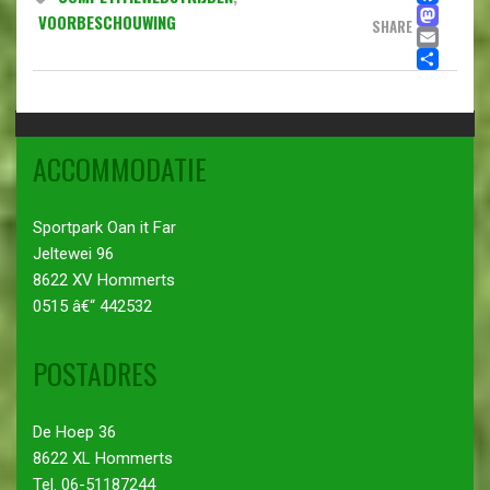
MA
VOORBESCHOUWING
SHARE
EMA
DE
ACCOMMODATIE
Sportpark Oan it Far
Jeltewei 96
8622 XV Hommerts
0515 â€“ 442532
POSTADRES
De Hoep 36
8622 XL Hommerts
Tel. 06-51187244