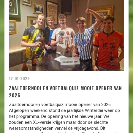
12-01-2026
ZAALTOERNOOI EN VOETBALQUIZ MOOIE OPENER VAN
2026
Zaaltoernooi en voetbalquiz mooie opener van 2026
Afgelopen weekend stond de jaarlijkse Winterdei weer op
het programma. De opening van het nieuwe jaar. We
zouden een XL-versie krijgen maar door de slechte
weersomstandigheden verviel de vrijdagavond. Dit