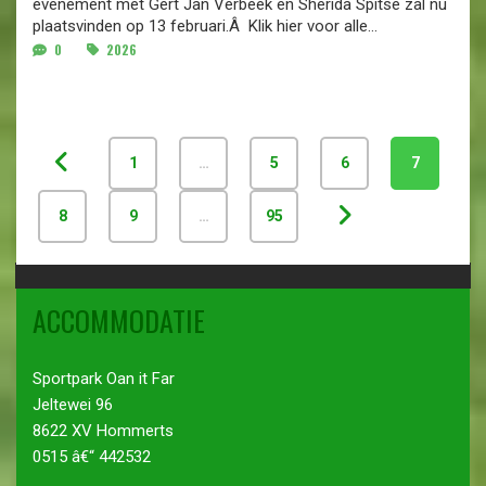
evenement met Gert Jan Verbeek en Sherida Spitse zal nu
plaatsvinden op 13 februari.Â Klik hier voor alle...
0
2026
1
…
5
6
7
8
9
…
95
ACCOMMODATIE
Sportpark Oan it Far
Jeltewei 96
8622 XV Hommerts
0515 â€“ 442532