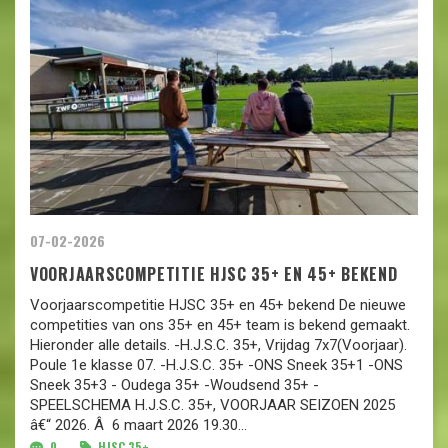
07-02-2026
VOORJAARSCOMPETITIE HJSC 35+ EN 45+ BEKEND
Voorjaarscompetitie HJSC 35+ en 45+ bekend De nieuwe
competities van ons 35+ en 45+ team is bekend gemaakt.
Hieronder alle details. -H.J.S.C. 35+, Vrijdag 7x7(Voorjaar).
Poule 1e klasse 07. -H.J.S.C. 35+ -ONS Sneek 35+1 -ONS
Sneek 35+3 - Oudega 35+ -Woudsend 35+ -
SPEELSCHEMA H.J.S.C. 35+, VOORJAAR SEIZOEN 2025
â€“ 2026. Â 6 maart 2026 19.30...
0
HJSC 35+