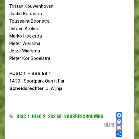
Tristan Kouwenhoven
Justin Boonstra
Toussaint Boonstra
Jeroen Kroles
Marko Hoekstra
Pieter Wiersma
Jetze Wiersma
Pieter Kor Spoelstra
HJSC
1
–
SSS
‘
68 1
14:30 | Sportpark Oan it Far
Scheidsrechter
: J. Wijnja
FAC
HJSC 1
,
HJSC 2
,
SSS'68
,
VOORBESCHOUWING
MA
SHARE
EMA
DEL