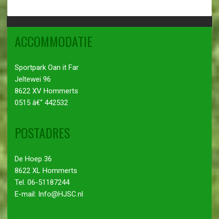
ACCOMMODATIE
Sportpark Oan it Far
Jeltewei 96
8622 XV Hommerts
0515 â€“ 442532
POSTADRES
De Hoep 36
8622 XL Hommerts
Tel. 06-51187244
E-mail: Info@HJSC.nl