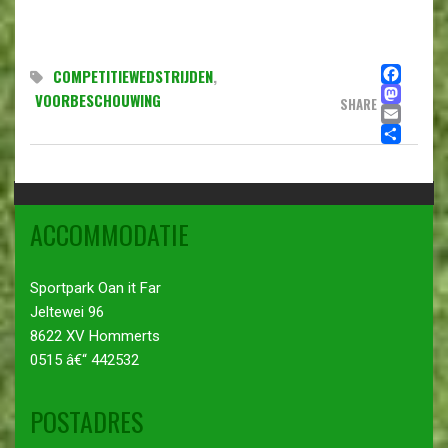
FA
COMPETITIEWEDSTRIJDEN
,
MA
VOORBESCHOUWING
SHARE
EMA
DE
ACCOMMODATIE
Sportpark Oan it Far
Jeltewei 96
8622 XV Hommerts
0515 â€“ 442532
POSTADRES