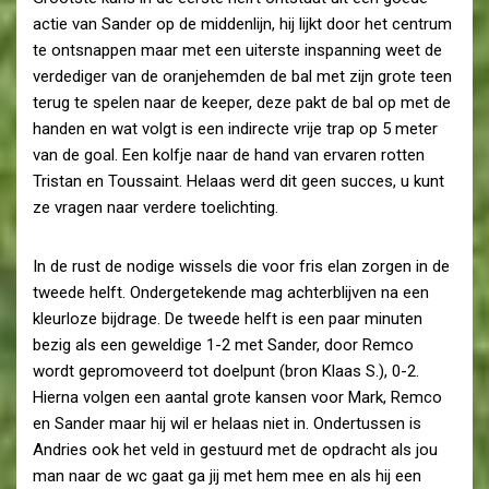
actie van Sander op de middenlijn, hij lijkt door het centrum
te ontsnappen maar met een uiterste inspanning weet de
verdediger van de oranjehemden de bal met zijn grote teen
terug te spelen naar de keeper, deze pakt de bal op met de
handen en wat volgt is een indirecte vrije trap op 5 meter
van de goal. Een kolfje naar de hand van ervaren rotten
Tristan en Toussaint. Helaas werd dit geen succes, u kunt
ze vragen naar verdere toelichting.
In de rust de nodige wissels die voor fris elan zorgen in de
tweede helft. Ondergetekende mag achterblijven na een
kleurloze bijdrage. De tweede helft is een paar minuten
bezig als een geweldige 1-2 met Sander, door Remco
wordt gepromoveerd tot doelpunt (bron Klaas S.), 0-2.
Hierna volgen een aantal grote kansen voor Mark, Remco
en Sander maar hij wil er helaas niet in. Ondertussen is
Andries ook het veld in gestuurd met de opdracht als jou
man naar de wc gaat ga jij met hem mee en als hij een