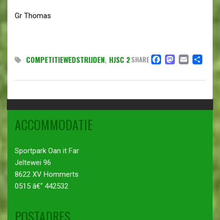
Gr Thomas
FACEBO
MAST
EMAI
DE
COMPETITIEWEDSTRIJDEN
,
HJSC 2
SHARE
ACCOMMODATIE
Sportpark Oan it Far
Jeltewei 96
8622 XV Hommerts
0515 â€“ 442532
POSTADRES