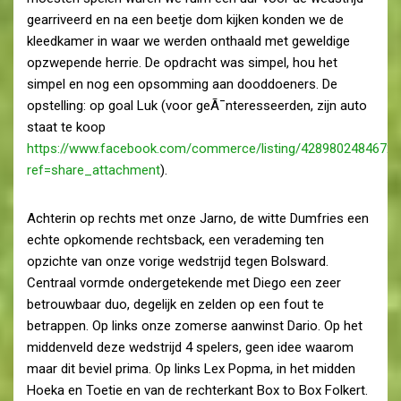
gearriveerd en na een beetje dom kijken konden we de
kleedkamer in waar we werden onthaald met geweldige
opzwepende herrie. De opdracht was simpel, hou het
simpel en nog een opsomming aan dooddoeners. De
opstelling: op goal Luk (voor geÃ¯nteresseerden, zijn auto
staat te koop
https://www.facebook.com/commerce/listing/4289802484672
ref=share_attachment
).
Achterin op rechts met onze Jarno, de witte Dumfries een
echte opkomende rechtsback, een verademing ten
opzichte van onze vorige wedstrijd tegen Bolsward.
Centraal vormde ondergetekende met Diego een zeer
betrouwbaar duo, degelijk en zelden op een fout te
betrappen. Op links onze zomerse aanwinst Dario. Op het
middenveld deze wedstrijd 4 spelers, geen idee waarom
maar dit beviel prima. Op links Lex Popma, in het midden
Hoeka en Toetie en van de rechterkant Box to Box Folkert.