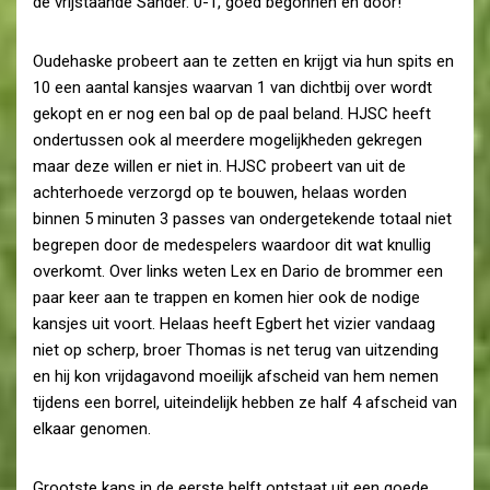
de vrijstaande Sander. 0-1, goed begonnen en door!
Oudehaske probeert aan te zetten en krijgt via hun spits en
10 een aantal kansjes waarvan 1 van dichtbij over wordt
gekopt en er nog een bal op de paal beland. HJSC heeft
ondertussen ook al meerdere mogelijkheden gekregen
maar deze willen er niet in. HJSC probeert van uit de
achterhoede verzorgd op te bouwen, helaas worden
binnen 5 minuten 3 passes van ondergetekende totaal niet
begrepen door de medespelers waardoor dit wat knullig
overkomt. Over links weten Lex en Dario de brommer een
paar keer aan te trappen en komen hier ook de nodige
kansjes uit voort. Helaas heeft Egbert het vizier vandaag
niet op scherp, broer Thomas is net terug van uitzending
en hij kon vrijdagavond moeilijk afscheid van hem nemen
tijdens een borrel, uiteindelijk hebben ze half 4 afscheid van
elkaar genomen.
Grootste kans in de eerste helft ontstaat uit een goede