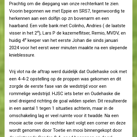
Prachtig om die diepgang van onze rechterkant te zien.
Voorin begonnen we met Eppie en SRS7, tegenwoordig te
herkennen aan een dolfijn op zn bovenarm en een
haarband. Een volle bank met Colinho, Andries ( de laatste
e
visser in het 2
), Lars P de kazerneflitser, Remio, MVDV, en
e
huidig 4
keeper van het eerste Johan die sinds januari
2024 voor het eerst weer minuten maakte na een slepende
knieblessure.
Vrij vlot na de aftrap werd duidelijk dat Oudehaske ook met
een 4-4-2 opstelling op de proppen was gekomen en dit
zorgde de eerste fase van de wedstrijd voor een
rommelige wedstrijd. HJSC iets beter en Oudehaske die
snel dreigend richting de goal wilden spelen. Dit resulteerde
in een aantal 1 tegen 1 situaties achterin, maar in de
omschakeling lag er veel ruimte voor it twadde. Na een
mooie actie over de rechter kant volgt een corner en deze
wordt genomen door Toetie en mooi binnengekopt door