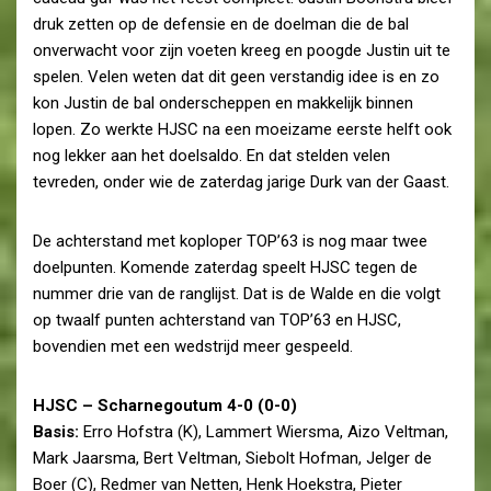
druk zetten op de defensie en de doelman die de bal
onverwacht voor zijn voeten kreeg en poogde Justin uit te
spelen. Velen weten dat dit geen verstandig idee is en zo
kon Justin de bal onderscheppen en makkelijk binnen
lopen. Zo werkte HJSC na een moeizame eerste helft ook
nog lekker aan het doelsaldo. En dat stelden velen
tevreden, onder wie de zaterdag jarige Durk van der Gaast.
De achterstand met koploper TOP’63 is nog maar twee
doelpunten. Komende zaterdag speelt HJSC tegen de
nummer drie van de ranglijst. Dat is de Walde en die volgt
op twaalf punten achterstand van TOP’63 en HJSC,
bovendien met een wedstrijd meer gespeeld.
HJSC – Scharnegoutum 4-0 (0-0)
Basis:
Erro Hofstra (K), Lammert Wiersma, Aizo Veltman,
Mark Jaarsma, Bert Veltman, Siebolt Hofman, Jelger de
Boer (C), Redmer van Netten, Henk Hoekstra, Pieter