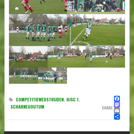
FA
COMPETITIEWEDSTRIJDEN
,
HJSC 1
,
MA
SCHARNEGOUTUM
SHARE
EMA
DE