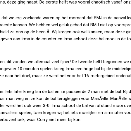
ans, deze ging naast. De eerste helft was vooral chaotisch vanaf onz
r dat we erg zoekende waren op het moment dat BMJ in de aanval 
 meeste kansen. We hebben wel geluk gehad dat BMJ niet op voorspr
hield ze ons op de been.Â Wij kregen ook wel kansen, maar deze gi
eegeven aan Irma in de counter en Irma schoot deze bal mooi in de t
en, dit vonden we allemaal veel fijner! De tweede helft begonnen we
ongeveer 10 minuten spelen kreeg Irma een hoge bal bij de middenlij
e naar het doel, maar ze werd net voor het 16-metergebied onderuit
in. Iets later kreeg Isa de bal en ze passeerde 2 man met de bal. Bij 
j haar man weg en ze kon de bal terugleggen voor MariÃ«lle. MariÃ«lle
later werd het ook weer 3-0. Irma schoot de bal van afstand mooi ove
nvallers spelen, toen kregen wij het iets moeilijker en 5 minuten voor
rbovenhoek, waar Corry niet meer bij kon.