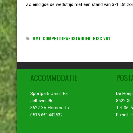
Zo eindigde de wedstrijd met een stand van 3-1. Dit zo
BMJ
,
COMPETITIEWEDSTRIJDEN
,
HJSC VR1
ACCOMMODATIE
POST
Sportpark Oan it Far
De Hoep
Jeltewei 96
8622 XL
8622 XV Hommerts
Tel. 06-
0515 â€“ 442532
E-mail: 