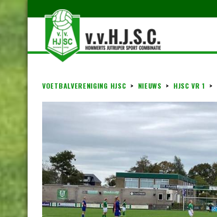
VOETBALVERENIGING HJSC
>
NIEUWS
>
HJSC VR 1
>