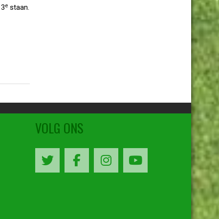
e
 3
staan.
VOLG ONS