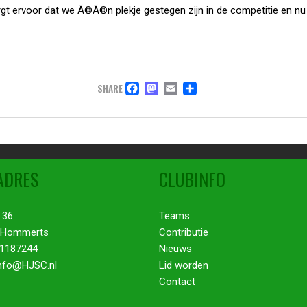
rgt ervoor dat we Ã©Ã©n plekje gestegen zijn in de competitie en nu
FACEBOOK
MASTODON
EMAIL
DELEN
SHARE
ADRES
CLUBINFO
 36
Teams
 Hommerts
Contributie
51187244
Nieuws
Info@HJSC.nl
Lid worden
Contact