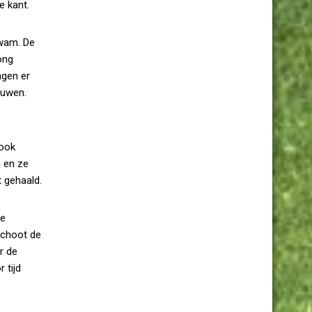
e kant.
kwam. De
ong
ngen er
ouwen.
 ook
n en ze
 gehaald.
de
 schoot de
r de
 tijd