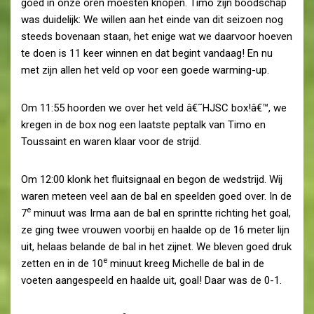
goed in onze oren moesten knopen. Timo zijn boodschap
was duidelijk: We willen aan het einde van dit seizoen nog
steeds bovenaan staan, het enige wat we daarvoor hoeven
te doen is 11 keer winnen en dat begint vandaag! En nu
met zijn allen het veld op voor een goede warming-up.
Om 11:55 hoorden we over het veld â€˜HJSC box!â€™, we
kregen in de box nog een laatste peptalk van Timo en
Toussaint en waren klaar voor de strijd.
Om 12:00 klonk het fluitsignaal en begon de wedstrijd. Wij
waren meteen veel aan de bal en speelden goed over. In de
e
7
minuut was Irma aan de bal en sprintte richting het goal,
ze ging twee vrouwen voorbij en haalde op de 16 meter lijn
uit, helaas belande de bal in het zijnet. We bleven goed druk
e
zetten en in de 10
minuut kreeg Michelle de bal in de
voeten aangespeeld en haalde uit, goal! Daar was de 0-1.