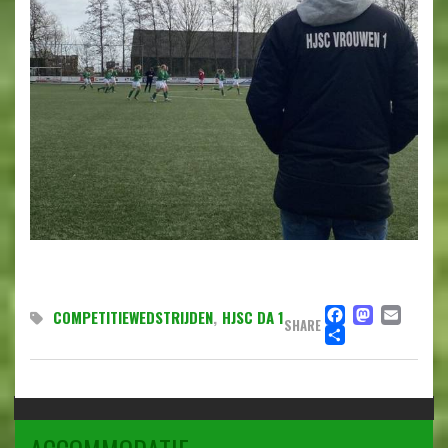
FACEB
MAST
EMA
COMPETITIEWEDSTRIJDEN
,
HJSC DA 1
SHARE
DELEN