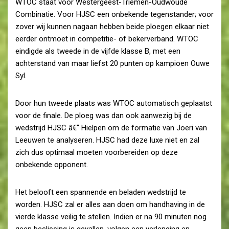
WTOC staat voor Westergeest-Triemen-Oudwoude
Combinatie. Voor HJSC een onbekende tegenstander; voor
zover wij kunnen nagaan hebben beide ploegen elkaar niet
eerder ontmoet in competitie- of bekerverband. WTOC
eindigde als tweede in de vijfde klasse B, met een
achterstand van maar liefst 20 punten op kampioen Ouwe
Syl.
Door hun tweede plaats was WTOC automatisch geplaatst
voor de finale. De ploeg was dan ook aanwezig bij de
wedstrijd HJSC â€“ Hielpen om de formatie van Joeri van
Leeuwen te analyseren. HJSC had deze luxe niet en zal
zich dus optimaal moeten voorbereiden op deze
onbekende opponent.
Het belooft een spannende en beladen wedstrijd te
worden. HJSC zal er alles aan doen om handhaving in de
vierde klasse veilig te stellen. Indien er na 90 minuten nog
geen beslissing is gevallen, volgen een verlenging en