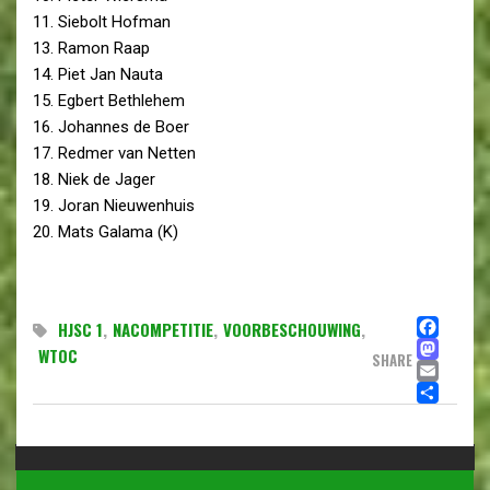
11. Siebolt Hofman
13. Ramon Raap
14. Piet Jan Nauta
15. Egbert Bethlehem
16. Johannes de Boer
17. Redmer van Netten
18. Niek de Jager
19. Joran Nieuwenhuis
20. Mats Galama (K)
FA
HJSC 1
,
NACOMPETITIE
,
VOORBESCHOUWING
,
MA
WTOC
SHARE
EMA
DE