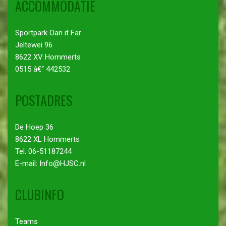
ACCOMMODATIE
Sportpark Oan it Far
Jeltewei 96
8622 XV Hommerts
0515 â€“ 442532
POSTADRES
De Hoep 36
8622 XL Hommerts
Tel. 06-51187244
E-mail: Info@HJSC.nl
CLUBINFO
Teams