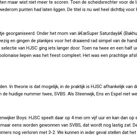
etten maar wist niet meer te scoren. Toen de scheidsrechter voor de 
wederom punten had laten liggen. De titel is nu wel heel dichtbij voor
stje georganiseerd. Onder het mom van â€œSuper Saturdayâ€ (Bakhu
ezig en gingen de plankjes voor het draaiend rad simpel van de hand
selectie van HJSC ging iets langer door. Toen na twee en een half u
polonaise liepen was het feest compleet. Het was een prachtige afsl
 In theorie is dat mogelijk, in de praktijk is HJSC afhankelijk van d
n de huidige nummer twee, SVBS. Als Steenwijk, Ens en Espel niet we
eenwijker Boys. HJSC speelt daar op 4 mei om vijf uur en kan dan op 
 maar eens worden gewonnen van SVBS, dat wordt nog lastig zat. D
mmers nog verloren met 3-2. We kunnen in ieder geval stellen dat het