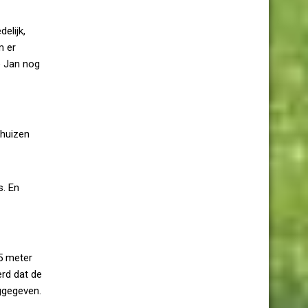
elijk,
m er
e Jan nog
khuizen
s. En
5 meter
erd dat de
ggegeven.