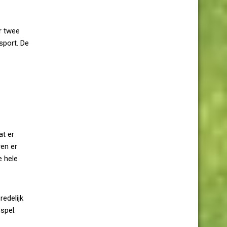
r twee
sport. De
at er
ren er
e hele
edelijk
spel.