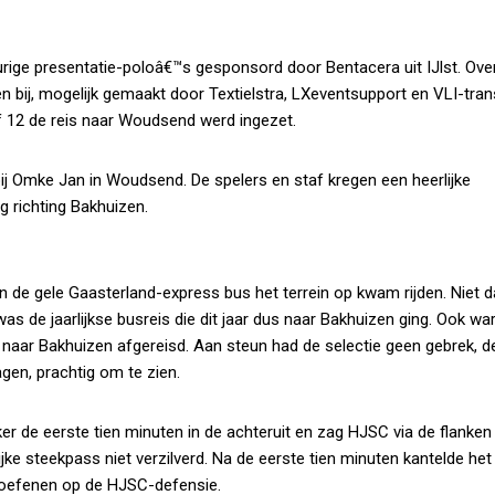
rige presentatie-poloâ€™s gesponsord door Bentacera uit IJlst. Ove
bij, mogelijk gemaakt door Textielstra, LXeventsupport en VLI-tran
lf 12 de reis naar Woudsend werd ingezet.
ij Omke Jan in Woudsend. De spelers en staf kregen een heerlijke
 richting Bakhuizen.
e gele Gaasterland-express bus het terrein op kwam rijden. Niet d
s de jaarlijkse busreis die dit jaar dus naar Bakhuizen ging. Ook wa
naar Bakhuizen afgereisd. Aan steun had de selectie geen gebrek, d
gen, prachtig om te zien.
r de eerste tien minuten in de achteruit en zag HJSC via de flanken r
e steekpass niet verzilverd. Na de eerste tien minuten kantelde het 
toefenen op de HJSC-defensie.