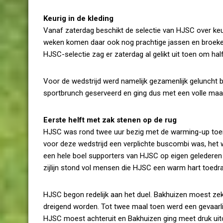
Keurig in de kleding
Vanaf zaterdag beschikt de selectie van HJSC over keu
weken komen daar ook nog prachtige jassen en broeken 
HJSC-selectie zag er zaterdag al gelikt uit toen om ha
Voor de wedstrijd werd namelijk gezamenlijk geluncht b
sportbrunch geserveerd en ging dus met een volle maag
Eerste helft met zak stenen op de rug
HJSC was rond twee uur bezig met de warming-up toen d
voor deze wedstrijd een verplichte buscombi was, het wa
een hele boel supporters van HJSC op eigen gelederen 
zijlijn stond vol mensen die HJSC een warm hart toedra
HJSC begon redelijk aan het duel. Bakhuizen moest zeke
dreigend worden. Tot twee maal toen werd een gevaarlijk
HJSC moest achteruit en Bakhuizen ging meet druk ui