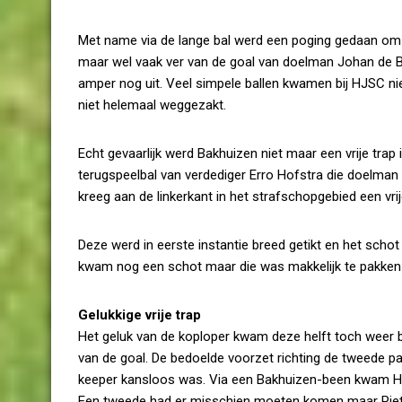
Met name via de lange bal werd een poging gedaan om de 
maar wel vaak ver van de goal van doelman Johan de 
amper nog uit. Veel simpele ballen kwamen bij HJSC ni
niet helemaal weggezakt.
Echt gevaarlijk werd Bakhuizen niet maar een vrije tra
terugspeelbal van verdediger Erro Hofstra die doelman
kreeg aan de linkerkant in het strafschopgebied een vrij
Deze werd in eerste instantie breed getikt en het schot
kwam nog een schot maar die was makkelijk te pakken
Gelukkige vrije trap
Het geluk van de koploper kwam deze helft toch weer
van de goal. De bedoelde voorzet richting de tweede p
keeper kansloos was. Via een Bakhuizen-been kwam HJ
Een tweede had er misschien moeten komen maar Piet