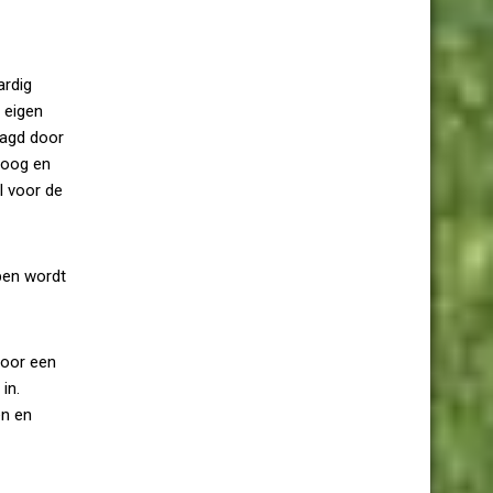
ardig
 eigen
aagd door
hoog en
l voor de
pen wordt
voor een
in.
en en