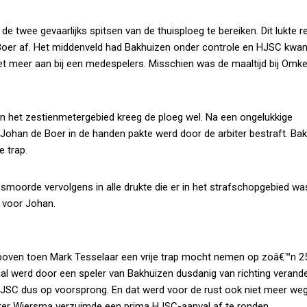
twee gevaarlijks spitsen van de thuisploeg te bereiken. Dit lukte red
Boer af. Het middenveld had Bakhuizen onder controle en HJSC kwa
et meer aan bij een medespelers. Misschien was de maaltijd bij Omk
p in het zestienmetergebied kreeg de ploeg wel. Na een ongelukkige
 Johan de Boer in de handen pakte werd door de arbiter bestraft. Ba
e trap.
 smoorde vervolgens in alle drukte die er in het strafschopgebied wa
 voor Johan.
 boven toen Mark Tesselaar een vrije trap mocht nemen op zoâ€™n 2
aal werd door een speler van Bakhuizen dusdanig van richting verand
SC dus op voorsprong. En dat werd voor de rust ook niet meer we
er Wiersma verzuimde een prima HJSC-aanval af te ronden.