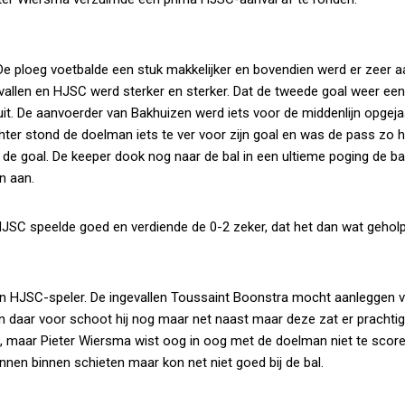
De ploeg voetbalde een stuk makkelijker en bovendien werd er zeer a
llen en HJSC werd sterker en sterker. Dat de tweede goal weer een
it. De aanvoerder van Bakhuizen werd iets voor de middenlijn opgej
hter stond de doelman iets te ver voor zijn goal en was de pass zo 
de goal. De keeper dook nog naar de bal in een ultieme poging de ba
n aan.
HJSC speelde goed en verdiende de 0-2 zeker, dat het dan wat gehol
 HJSC-speler. De ingevallen Toussaint Boonstra mocht aanleggen 
en daar voor schoot hij nog maar net naast maar deze zat er prachtig 
n, maar Pieter Wiersma wist oog in oog met de doelman niet te scor
nnen binnen schieten maar kon net niet goed bij de bal.