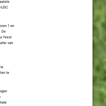
laatste
 HJSC.
izen 1 en
. De
ur feest
uiter van
rie
ten te
eigen
e
 hele