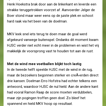
Henk Hoekstra brak door aan de linkerkant en leverde een
strakke teruggetrokken voorzet af. Aanvoerder Jelger de
Boer stond maar weer eens op de juiste plek en schoot
hard raak via het been van de doelman.
MKV leek snel iets terug te doen maar de goal werd
afgekeurd vanwege buitenspel. Ondanks dit moment kwam
HJSC verder niet echt meer in de problemen en wist het vrij
makkelijk de voorsprong vast te houden tot aan de rust.
Met de wind mee voetballen blijkt toch lastig
In de tweede helft speelde HJSC met de wind in de rug,
maar de bezoekers begonnen sterker en creÃ«erden direct
drie kansen. Doelman Erro Hofstra had echter telkens een
antwoord, waardoor HJSC de nul hield. Aan de andere kant
had vooral Ramon Raap de score moeten verdubbelen,
maar zijn pogingen troffen geen doel. Zo bleef het
spannend en hield MKV hoop op resultaat.