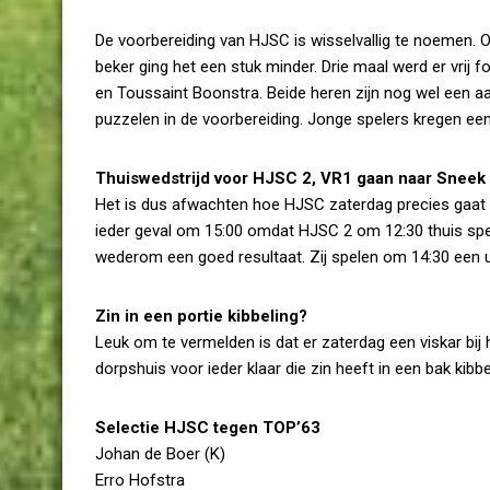
De voorbereiding van HJSC is wisselvallig te noemen
beker ging het een stuk minder. Drie maal werd er vrij 
en Toussaint Boonstra. Beide heren zijn nog wel een a
puzzelen in de voorbereiding. Jonge spelers kregen een
Thuiswedstrijd voor HJSC 2, VR1 gaan naar Sneek
Het is dus afwachten hoe HJSC zaterdag precies gaat s
ieder geval om 15:00 omdat HJSC 2 om 12:30 thuis sp
wederom een goed resultaat. Zij spelen om 14:30 een u
Zin in een portie kibbeling?
Leuk om te vermelden is dat er zaterdag een viskar bij 
dorpshuis voor ieder klaar die zin heeft in een bak kibbe
Selectie HJSC tegen TOP’63
Johan de Boer (K)
Erro Hofstra