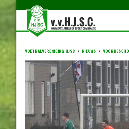
VOETBALVERENIGING HJSC
>
NIEUWS
>
VOORBESCHO