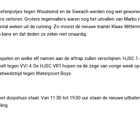
. Oefenpotjes tegen Woudsend en de Sweach werden nog wel gewonne
fors verloren. Grotere tegenvallers waren nog het uitvallen van Marko
antal weken uit de running. Zo moest de nieuwe trainer Klaas Witter
 kans en dat deden ze zeker niet onaardig.
pelen en welke elf namen aan de aftrap zullen verschijnen. HJSC 1 s
eelt tegen VVI 4. De HJSC VR1 hopen na de zege van vorige week op
itwedstrijd tegen Waterpoort Boys.
het dorpshuis staat. Van 11:30 tot 19:00 uur staan de nieuwe uitbate
ling.