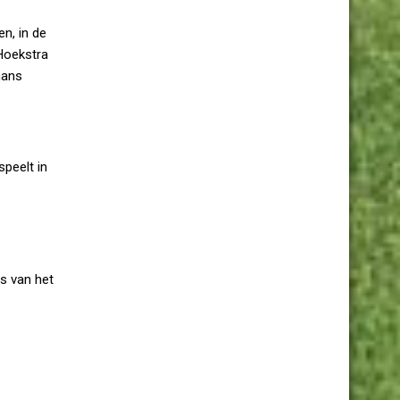
n, in de
 Hoekstra
mans
peelt in
rs van het