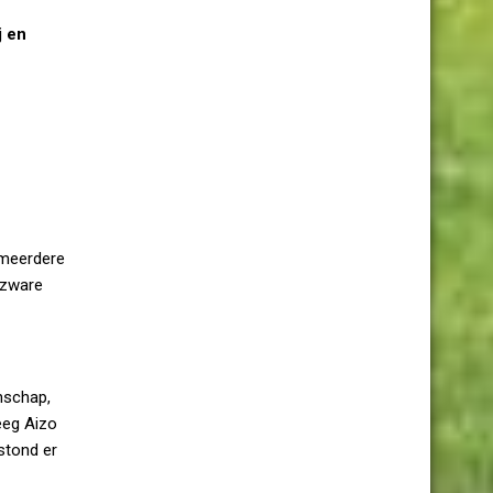
j en
 meerdere
 zware
nschap,
eeg Aizo
stond er