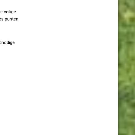
e veilige
zes punten
odnodige