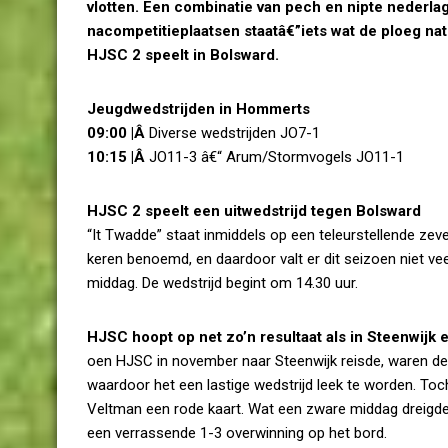
vlotten. Een combinatie van pech en nipte nederlag
nacompetitieplaatsen staatâ€”iets wat de ploeg natu
HJSC 2 speelt in Bolsward.
Jeugdwedstrijden in Hommerts
09:00 |Â
Diverse wedstrijden JO7-1
10:15 |Â
JO11-3 â€“ Arum/Stormvogels JO11-1
HJSC 2 speelt een uitwedstrijd tegen Bolsward
“It Twadde” staat inmiddels op een teleurstellende ze
keren benoemd, en daardoor valt er dit seizoen niet 
middag. De wedstrijd begint om 14.30 uur.
HJSC hoopt op net zo’n resultaat als in Steenwijk 
oen HJSC in november naar Steenwijk reisde, waren d
waardoor het een lastige wedstrijd leek te worden. T
Veltman een rode kaart. Wat een zware middag dreigde 
een verrassende 1-3 overwinning op het bord.