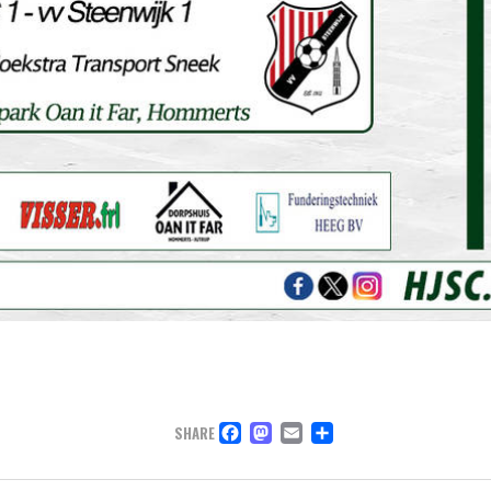
FACEBOOK
MASTODON
EMAIL
DELEN
SHARE