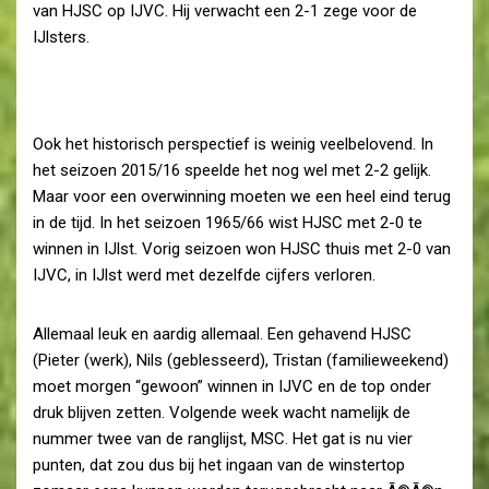
van HJSC op IJVC. Hij verwacht een 2-1 zege voor de
IJlsters.
Ook het historisch perspectief is weinig veelbelovend. In
het seizoen 2015/16 speelde het nog wel met 2-2 gelijk.
Maar voor een overwinning moeten we een heel eind terug
in de tijd. In het seizoen 1965/66 wist HJSC met 2-0 te
winnen in IJlst. Vorig seizoen won HJSC thuis met 2-0 van
IJVC, in IJlst werd met dezelfde cijfers verloren.
Allemaal leuk en aardig allemaal. Een gehavend HJSC
(Pieter (werk), Nils (geblesseerd), Tristan (familieweekend)
moet morgen “gewoon” winnen in IJVC en de top onder
druk blijven zetten. Volgende week wacht namelijk de
nummer twee van de ranglijst, MSC. Het gat is nu vier
punten, dat zou dus bij het ingaan van de winstertop