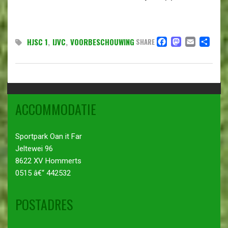
FACEBO
MAST
EMAI
DE
HJSC 1
,
IJVC
,
VOORBESCHOUWING
SHARE
ACCOMMODATIE
Sportpark Oan it Far
Jeltewei 96
8622 XV Hommerts
0515 â€“ 442532
POSTADRES