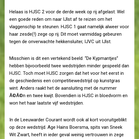
Helaas is HJSC 2 voor de derde week op rij afgelast. Wel
een goede reden om naar IJlst af te reizen om het
vlaggenschip te steunen. HJSC 1 gaat namelijk alweer voor
haar zesde(!) zege op rij. Dit moet vanmiddag gebeuren
tegen de onverwachte hekkensluiter, IJVC uit IJlst.
Misschien is dit een vertekend beeld. “De Kypmantjes”
hebben bijvoorbeeld twee wedstrijden minder gespeeld dan
HJSC. Toch moet HJSC zorgen dat het voor het eerst in
de geschiedenis een competitiewedstrijd op kunstgras
wint. Anders raakt het de aansluiting met de nummer
Ã©Ã©n en twee kwijt. Bovendien is HJSC in bloedvorm en
won het haar laatste vijf wedstrijden.
In de Leeuwarder Courant wordt ook al kort vooruitgeblikt
op deze wedstrijd. Age Hains Boersma, spits van Sneek
Wit Zwart, heeft in ieder geval weinig vertrouwen in zege