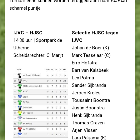
zomaar eens kunnen worden teruggebracht naar Ã©Ã©n
schamel puntje.
IJVC – HJSC
Selectie HJSC tegen
14.30 uur | Sportpark de
IJVC
Utherne
Johan de Boer (K)
Scheidsrechter: C. Marijt
Mark Tesselaar (C)
Erro Hofstra
Bart van Kalsbeek
Lex Potma
Sander Sijbranda
Jeroen Kroles
Toussaint Boontra
Justin Boonstra
Henk Sijbranda
Thomas Graven
Arjen Visser
Lars Palijama (K)