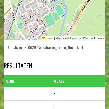
Leaflet
|
Map data ©
OpenStreetMap
contributors
De Iisbaan 19, 8629 PW Scharnegoutum, Nederland
RESULTATEN
CLUB
GOALS
4
0