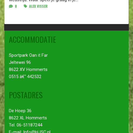
0
ALEX VISSER
ACCOMMODATIE
Sportpark Oan it Far
Jeltewei 96
8622 XV Hommerts
0515 â€“ 442532
POSTADRES
De Hoep 36
8622 XL Hommerts
Tel. 06-51187244
E-mail: Info@HJSC.nl